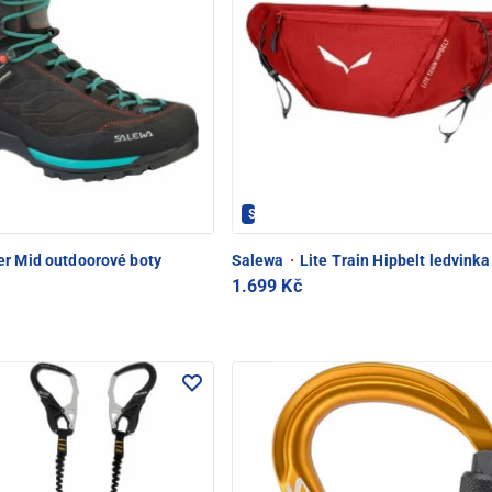
 POD SNĚŽKOU
Salewa - PEC POD SNĚŽKOU
er Mid outdoorové boty
Salewa
·
Lite Train Hipbelt ledvinka
1.699 Kč