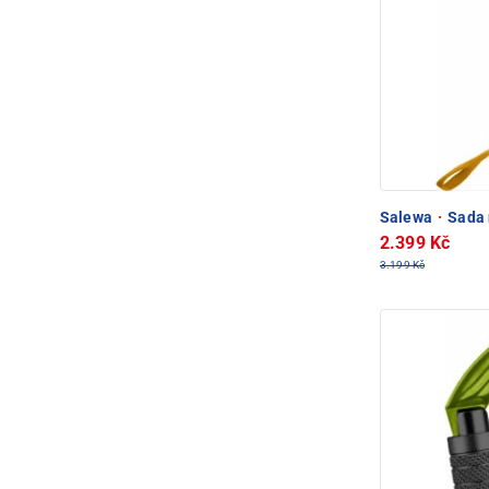
Salewa
·
Sada n
2.399 Kč
3.199 Kč