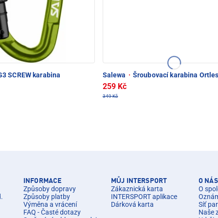
3 SCREW karabina
Salewa
·
Šroubovací karabina Ortle
259 Kč
349 Kč
INFORMACE
MŮJ INTERSPORT
O NÁS
Způsoby dopravy
Zákaznická karta
O spol
d.
Způsoby platby
INTERSPORT aplikace
Oznáme
Výměna a vrácení
Dárková karta
Síť pa
FAQ - Časté dotazy
Naše 