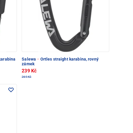
karabina
Salewa
·
Ortles straight karabina, rovný
zámek
239 Kč
269 Kč