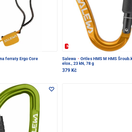
Novinka
a ferraty Ergo Core
Salewa
·
Ortles HMS M HMS Šroub.
elox., 23 kN, 78 g
379 Kč