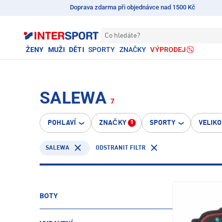
Doprava zdarma při objednávce nad 1500 Kč
Co hledáte?
ŽENY
MUŽI
DĚTI
SPORTY
ZNAČKY
VÝPRODEJ
SALEWA
7
POHLAVÍ
ZNAČKY
SPORTY
VELIK
1
SALEWA
ODSTRANIT FILTR
BOTY