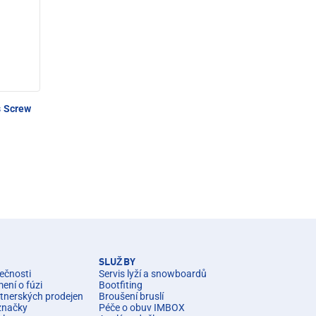
s Screw
SLUŽBY
ečnosti
Servis lyží a snowboardů
ní o fúzi
Bootfiting
rtnerských prodejen
Broušení bruslí
značky
Péče o obuv IMBOX