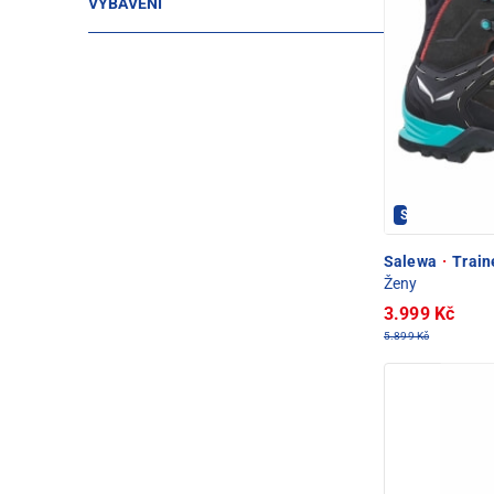
VYBAVENÍ
Salewa - PEC
Salewa
·
Train
Ženy
3.999 Kč
5.899 Kč