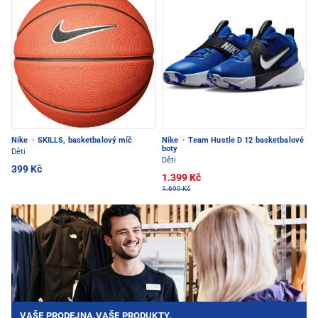
Nike
·
SKILLS, basketbalový míč
Nike
·
Team Hustle D 12 basketbalové
boty
Děti
Děti
399 Kč
1.399 Kč
1.699 Kč
VAŠE PRODEJNA.VAŠE PRODUKTY.