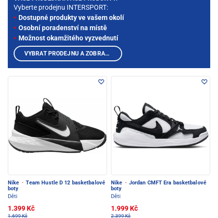
Vyberte prodejnu INTERSPORT:
Dostupné produkty ve vašem okolí
Osobní poradenství na místě
Možnost okamžitého vyzvednutí
VYBRAT PRODEJNU A ZOBRAZIT PRODUKTY
Nike
·
Team Hustle D 12 basketbalové
Nike
·
Jordan CMFT Era basketbalové
boty
boty
Děti
Děti
1.399 Kč
1.999 Kč
1.699 Kč
2.399 Kč