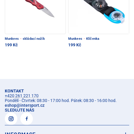
Munkees
·
skládací nožík
Munkees
·
Klíčenka
199 Kč
199 Kč
KONTAKT
+420 261 221 170
Pondělí - Čtvrtek: 08:30 - 17:00 hod. Pátek: 08:30 - 16:00 hod.
eshop
@
intersport.cz
SLEDUJTE NÁS