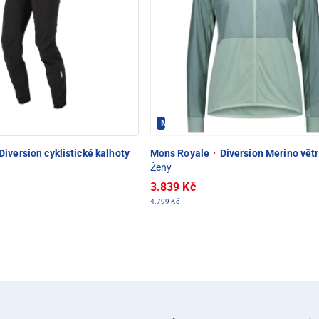
- PEC POD SNĚŽKOU
Mons Royale - PEC POD SNĚŽKOU
Diversion cyklistické kalhoty
Mons Royale
·
Diversion Merino vět
Ženy
3.839 Kč
4.799 Kč