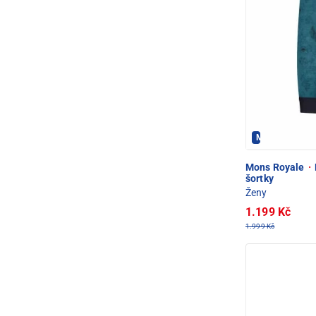
Mons Royale 
Mons Royale
·
šortky
Ženy
1.199 Kč
1.999 Kč