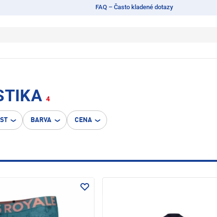
FAQ – Často kladené dotazy
STIKA
4
OST
BARVA
CENA