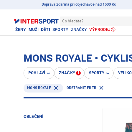
Doprava zdarma při objednávce nad 1500 Kč
Co hledáte?
ŽENY
MUŽI
DĚTI
SPORTY
ZNAČKY
VÝPRODEJ
MONS ROYALE • CYKLI
POHLAVÍ
ZNAČKY
SPORTY
VELIK
1
MONS ROYALE
ODSTRANIT FILTR
OBLEČENÍ