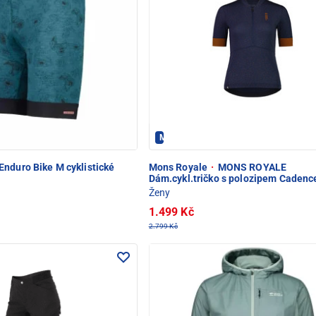
- PEC POD SNĚŽKOU
Mons Royale - PEC POD SNĚŽKOU
Enduro Bike M cyklistické
Mons Royale
·
MONS ROYALE
Dám.cykl.tričko s polozipem Cadenc
Ženy
1.499 Kč
2.799 Kč