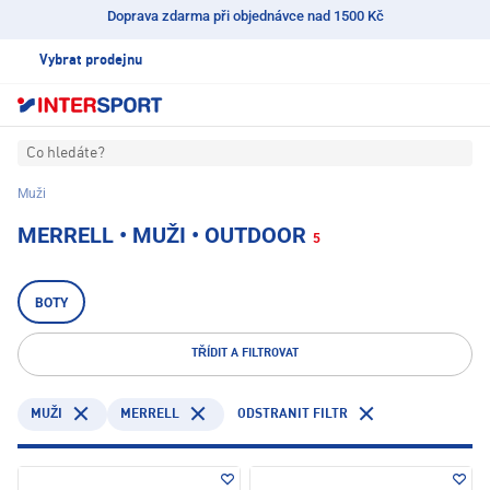
Doprava zdarma při objednávce nad 1500 Kč
Vybrat prodejnu
Co hledáte?
Muži
MERRELL • MUŽI • OUTDOOR
5
BOTY
TŘÍDIT A FILTROVAT
MERRELL
ODSTRANIT FILTR
MUŽI