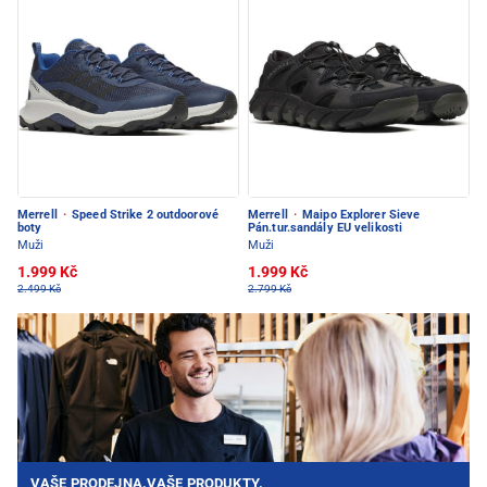
Merrell
·
Speed Strike 2 outdoorové
Merrell
·
Maipo Explorer Sieve
boty
Pán.tur.sandály EU velikosti
Muži
Muži
1.999 Kč
1.999 Kč
2.499 Kč
2.799 Kč
VAŠE PRODEJNA.VAŠE PRODUKTY.