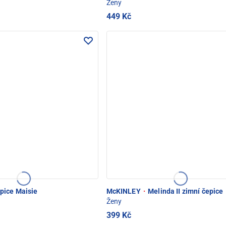
Ženy
449 Kč
pice Maisie
McKINLEY
·
Melinda II zimní čepice
Ženy
399 Kč