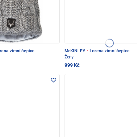
rena zimní čepice
McKINLEY
·
Lorena zimní čepice
Ženy
999 Kč