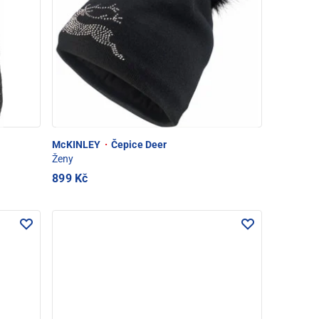
McKINLEY
·
Čepice Deer
Ženy
899 Kč