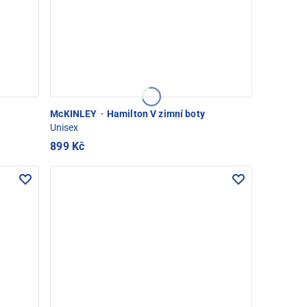
McKINLEY
·
Hamilton V zimní boty
Unisex
899 Kč