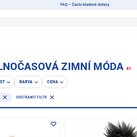
FAQ – Často kladené dotazy
OLNOČASOVÁ ZIMNÍ MÓDA
41
OST
BARVA
CENA
ODSTRANIT FILTR