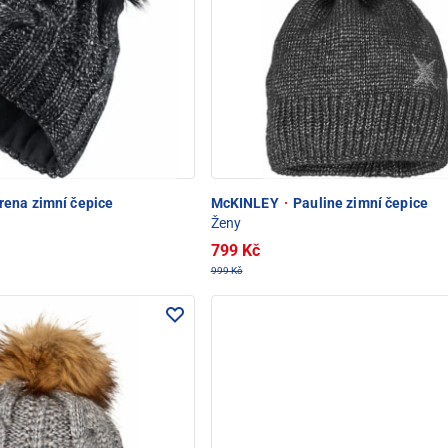
rena zimní čepice
McKINLEY
·
Pauline zimní čepice
Ženy
799 Kč
999 Kč