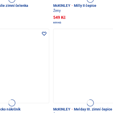
lie zimní čelenka
McKINLEY
·
Milly II čepice
Ženy
549 Kč
699 Kč
cko nákrčník
McKINLEY
·
Melday III. zimní čepice