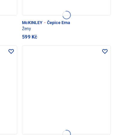
McKINLEY
·
Čepice Erna
Ženy
599 Kč