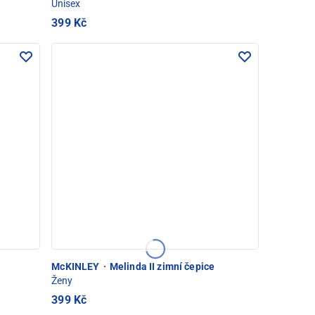
Unisex
399 Kč
McKINLEY
·
Melinda II zimní čepice
Ženy
399 Kč