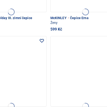
day III. zimní čepice
McKINLEY
·
Čepice Erna
Ženy
599 Kč