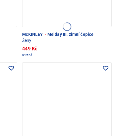
McKINLEY
·
Melday III. zimní čepice
Ženy
449 Kč
549 Kč