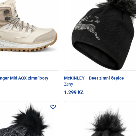
nger Mid AQX zimní boty
McKINLEY
·
Deer zimní čepice
Ženy
1.299 Kč