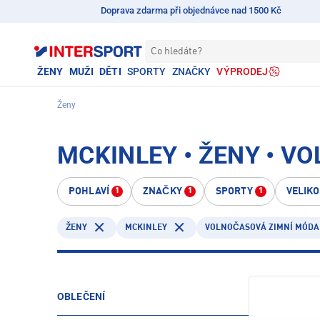
Doprava zdarma při objednávce nad 1500 Kč
Co hledáte?
ŽENY
MUŽI
DĚTI
SPORTY
ZNAČKY
VÝPRODEJ
Ženy
MCKINLEY • ŽENY • V
POHLAVÍ
ZNAČKY
SPORTY
VELIK
1
1
1
MCKINLEY
ŽENY
VOLNOČASOVÁ ZIMNÍ MÓDA
OBLEČENÍ