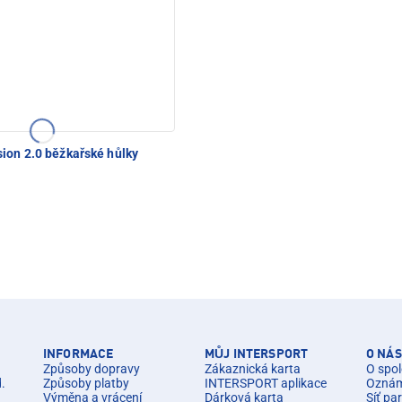
ion 2.0 běžkařské hůlky
INFORMACE
MŮJ INTERSPORT
O NÁS
Způsoby dopravy
Zákaznická karta
O spol
d.
Způsoby platby
INTERSPORT aplikace
Oznáme
Výměna a vrácení
Dárková karta
Síť pa