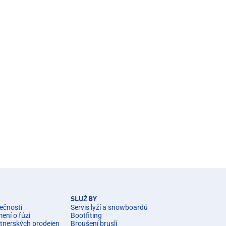
SLUŽBY
ečnosti
Servis lyží a snowboardů
ní o fúzi
Bootfiting
rtnerských prodejen
Broušení bruslí