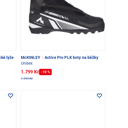
cké lyže
McKINLEY
·
Active Pro PLK boty na běžky
Unisex
1.799 Kč
-10 %
1.999 Kč