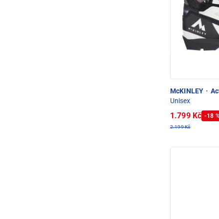
McKINLEY
·
Ac
Unisex
1.799 Kč
-18 
2.199 Kč