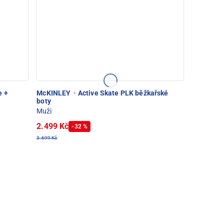
e +
McKINLEY
·
Active Skate PLK běžkařské
boty
Muži
2.499 Kč
-32 %
3.699 Kč