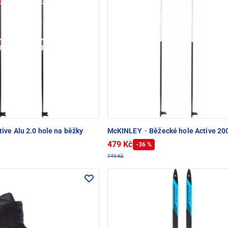
ive Alu 2.0 hole na běžky
McKINLEY
·
Běžecké hole Active 20
479 Kč
-36 %
749 Kč