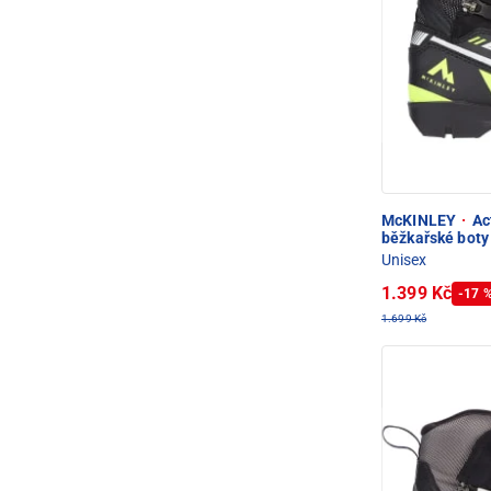
McKINLEY
·
Act
běžkařské boty
Unisex
1.399 Kč
-17 
1.699 Kč