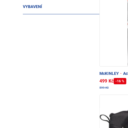
VYBAVENÍ
McKINLEY
·
Act
499 Kč
-16 %
599 Kč