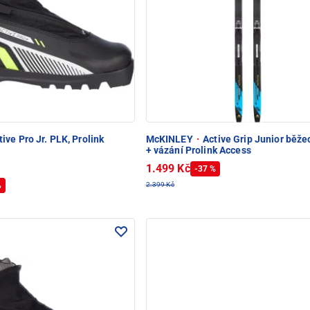
ive Pro Jr. PLK, Prolink
McKINLEY
·
Active Grip Junior běže
+ vázání Prolink Access
1.499 Kč
-37 %
%
2.399 Kč