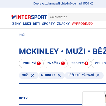
Doprava zdarma při objednávce nad 1500 Kč
Co hledáte?
ŽENY
MUŽI
DĚTI
SPORTY
ZNAČKY
VÝPRODEJ
Muži
MCKINLEY • MUŽI • BĚ
POHLAVÍ
ZNAČKY
SPORTY
VELIK
1
1
1
MCKINLEY
MUŽI
BĚŽECKÉ LYŽOVÁNÍ
BOTY