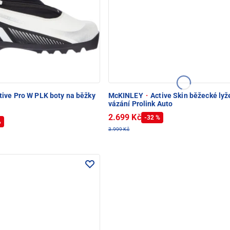
tive Pro W PLK boty na běžky
McKINLEY
·
Active Skin běžecké lyž
vázání Prolink Auto
2.699 Kč
-32 %
%
3.999 Kč