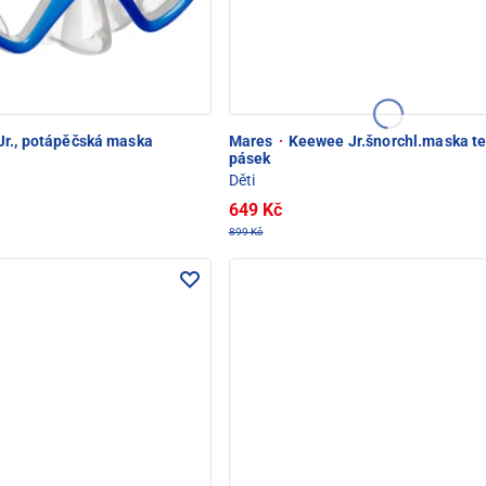
Jr., potápěčská maska
Mares
·
Keewee Jr.šnorchl.maska tex
pásek
Děti
649 Kč
899 Kč