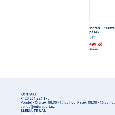
Mares
·
Keewee 
pásek
Děti
499 Kč
599 Kč
KONTAKT
+420 261 221 170
Pondělí - Čtvrtek: 08:30 - 17:00 hod. Pátek: 08:30 - 16:00 ho
eshop
@
intersport.cz
SLEDUJTE NÁS