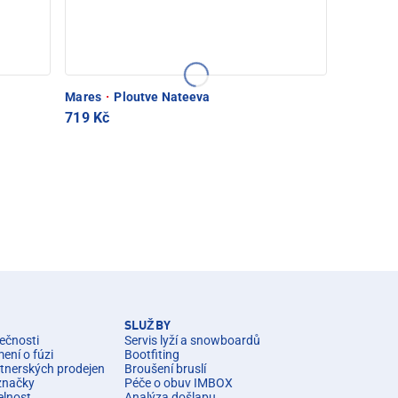
Mares
·
Ploutve Nateeva
719 Kč
SLUŽBY
ečnosti
Servis lyží a snowboardů
ní o fúzi
Bootfiting
rtnerských prodejen
Broušení bruslí
značky
Péče o obuv IMBOX
elnost
Analýza došlapu