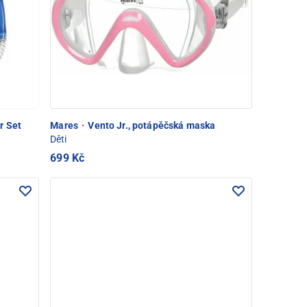
r Set
Mares
·
Vento Jr., potápěčská maska
Děti
699 Kč