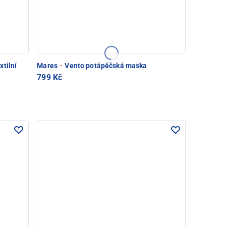
tilní
Mares
·
Vento potápěčská maska
799 Kč