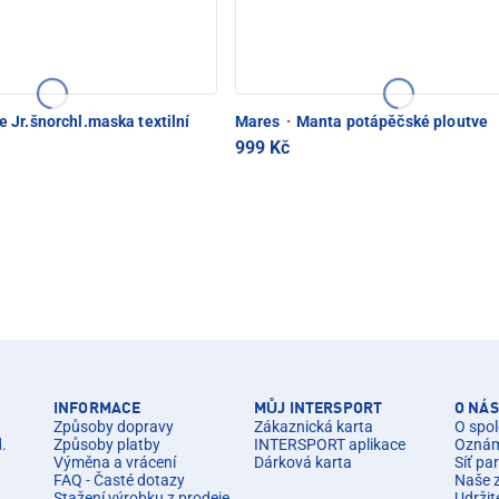
Jr.šnorchl.maska textilní
Mares
·
Manta potápěčské ploutve
999 Kč
INFORMACE
MŮJ INTERSPORT
O NÁS
Způsoby dopravy
Zákaznická karta
O spol
d.
Způsoby platby
INTERSPORT aplikace
Oznáme
Výměna a vrácení
Dárková karta
Síť pa
FAQ - Časté dotazy
Naše 
Stažení výrobku z prodeje
Udržit