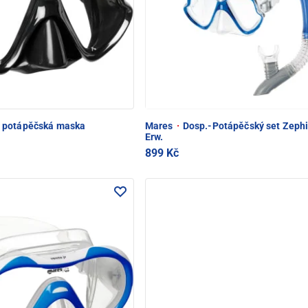
potápěčská maska
Mares
·
Dosp.-Potápěčský set Zephi
Erw.
899 Kč