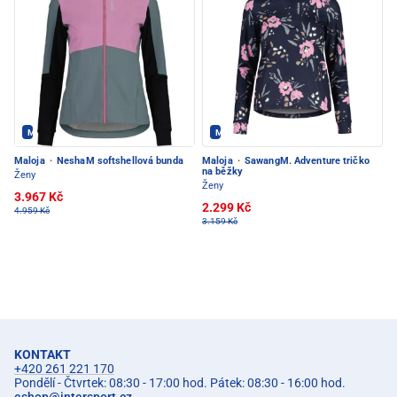
Maloja - PEC POD SNĚŽKOU
Maloja - PEC POD SNĚŽKOU
Maloja
·
NeshaM softshellová bunda
Maloja
·
SawangM. Adventure tričko
na běžky
Ženy
Ženy
3.967 Kč
2.299 Kč
4.959 Kč
3.159 Kč
KONTAKT
+420 261 221 170
Pondělí - Čtvrtek: 08:30 - 17:00 hod. Pátek: 08:30 - 16:00 hod.