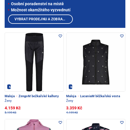
Osobní poradenství na místě
Možnost okamžitého vyzvednutí
VYBRAT PRODEJNU A ZOBRAZIT PRODUKTY
Maloja - PEC POD SNĚŽKOU
Maloja - PEC POD SNĚŽKOU
Maloja
·
ZengoM bežkařské kalhoty
Maloja
·
LucaniaM běžkařská vesta
Ženy
Ženy
4.159 Kč
3.359 Kč
5.199 Kč
4.199 Kč