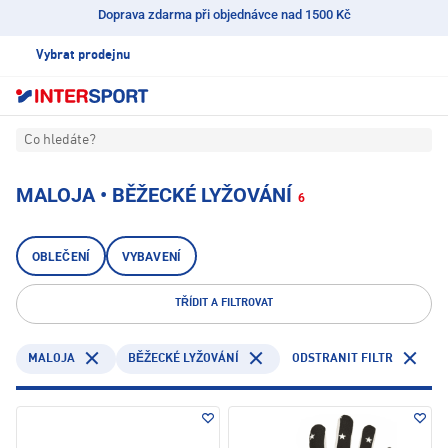
Doprava zdarma při objednávce nad 1500 Kč
Vybrat prodejnu
Co hledáte?
MALOJA • BĚŽECKÉ LYŽOVÁNÍ
6
OBLEČENÍ
VYBAVENÍ
TŘÍDIT A FILTROVAT
MALOJA
ODSTRANIT FILTR
BĚŽECKÉ LYŽOVÁNÍ