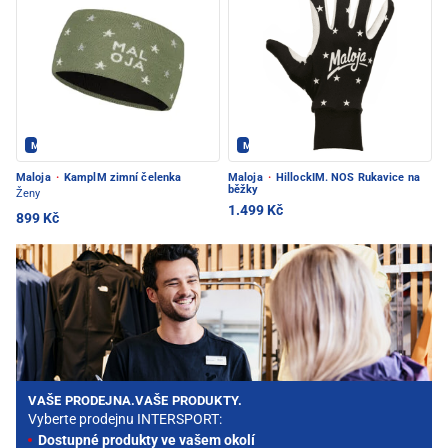
Maloja - PEC POD SNĚŽKOU
Maloja - PEC POD SNĚŽKOU
Maloja
·
KamplM zimní čelenka
Maloja
·
HillockIM. NOS Rukavice na
běžky
Ženy
1.499 Kč
899 Kč
VAŠE PRODEJNA.VAŠE PRODUKTY.
Vyberte prodejnu INTERSPORT:
Dostupné produkty ve vašem okolí