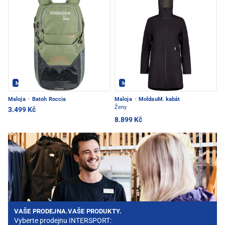
Maloja - PEC POD SNĚŽKOU
Maloja - PEC POD SNĚŽKOU
Maloja
·
Batoh Roccia
Maloja
·
MoldauM. kabát
Ženy
3.499 Kč
8.899 Kč
VAŠE PRODEJNA.VAŠE PRODUKTY.
Vyberte prodejnu INTERSPORT: