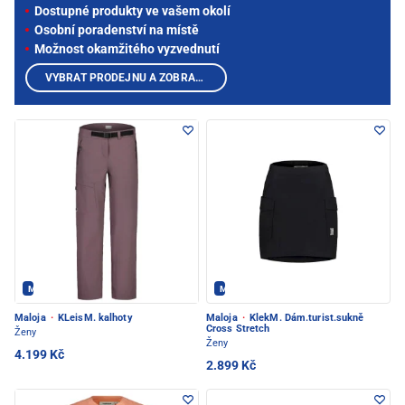
Dostupné produkty ve vašem okolí
Osobní poradenství na místě
Možnost okamžitého vyzvednutí
VYBRAT PRODEJNU A ZOBRAZIT PRODUKTY
Maloja - PEC POD SNĚŽKOU
Maloja - PEC POD SNĚŽKOU
Maloja
·
KLeisM. kalhoty
Maloja
·
KlekM. Dám.turist.sukně
Cross Stretch
Ženy
Ženy
4.199 Kč
2.899 Kč