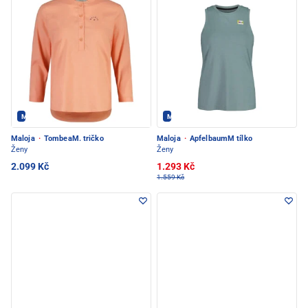
Maloja - PEC POD SNĚŽKOU
Maloja - PEC POD SNĚŽKOU
Maloja
·
TombeaM. tričko
Maloja
·
ApfelbaumM tílko
Ženy
Ženy
2.099 Kč
1.293 Kč
1.559 Kč