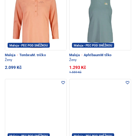
Maloja - PEC POD SNĚŽKOU
Maloja - PEC POD SNĚŽKOU
Maloja
·
TombeaM. tričko
Maloja
·
ApfelbaumM tílko
Ženy
Ženy
2.099 Kč
1.293 Kč
1.559 Kč
Maloja - PEC POD SNĚŽKOU
Maloja - PEC POD SNĚŽKOU