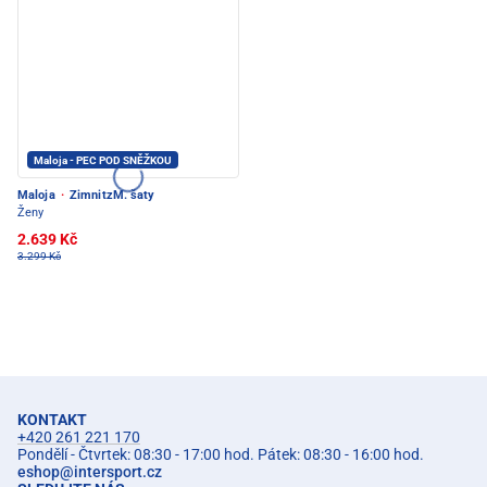
Maloja - PEC POD SNĚŽKOU
Maloja
·
ZimnitzM. šaty
Ženy
2.639 Kč
3.299 Kč
KONTAKT
+420 261 221 170
Pondělí - Čtvrtek: 08:30 - 17:00 hod. Pátek: 08:30 - 16:00 hod.
eshop
@
intersport.cz