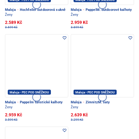
Maloja
·
Hochfeiler outdoorová sukně
Maloja
·
PappelM. outdoorové kalhoty
Ženy
Ženy
2.589 Kč
2.959 Kč
3.699 Kč
3.699 Kč
Maloja - PEC POD SNĚŽKOU
Maloja - PEC POD SNĚŽKOU
Maloja
·
Pappelm turistické kalhoty
Maloja
·
ZimnitzM. šaty
Ženy
Ženy
2.959 Kč
2.639 Kč
3.599 Kč
3.299 Kč