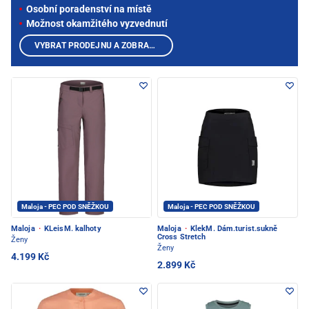
Osobní poradenství na místě
Možnost okamžitého vyzvednutí
VYBRAT PRODEJNU A ZOBRAZIT PRODUKTY
Maloja - PEC POD SNĚŽKOU
Maloja - PEC POD SNĚŽKOU
Maloja
·
KLeisM. kalhoty
Maloja
·
KlekM. Dám.turist.sukně
Cross Stretch
Ženy
Ženy
4.199 Kč
2.899 Kč