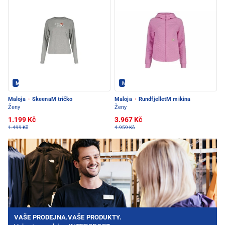
Maloja - PEC POD SNĚŽKOU
Maloja - PEC POD SNĚŽKOU
Maloja
·
SkeenaM tričko
Maloja
·
RundfjelletM mikina
Ženy
Ženy
1.199 Kč
3.967 Kč
1.499 Kč
4.959 Kč
VAŠE PRODEJNA.VAŠE PRODUKTY.