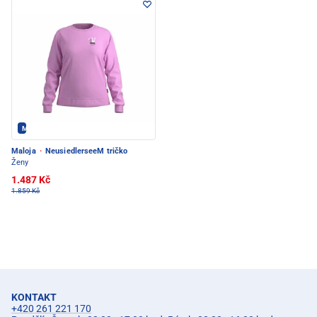
Maloja - PEC POD SNĚŽKOU
Maloja
·
NeusiedlerseeM tričko
Ženy
1.487 Kč
1.859 Kč
KONTAKT
+420 261 221 170