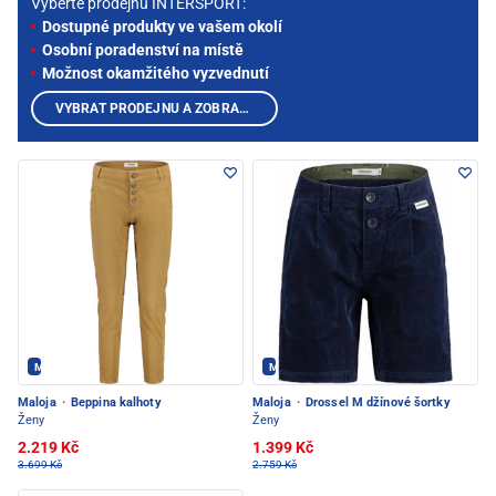
Vyberte prodejnu INTERSPORT:
Dostupné produkty ve vašem okolí
Osobní poradenství na místě
Možnost okamžitého vyzvednutí
VYBRAT PRODEJNU A ZOBRAZIT PRODUKTY
Maloja - PEC POD SNĚŽKOU
Maloja - PEC POD SNĚŽKOU
Maloja
·
Beppina kalhoty
Maloja
·
Drossel M džínové šortky
Ženy
Ženy
2.219 Kč
1.399 Kč
3.699 Kč
2.759 Kč