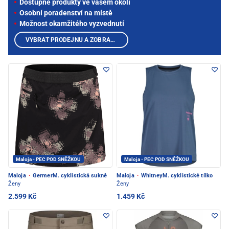
Dostupné produkty ve vašem okolí
Osobní poradenství na místě
Možnost okamžitého vyzvednutí
VYBRAT PRODEJNU A ZOBRAZIT PRODUKTY
Maloja - PEC POD SNĚŽKOU
Maloja - PEC POD SNĚŽKOU
Maloja
·
GermerM. cyklistická sukně
Maloja
·
WhitneyM. cyklistické tílko
Ženy
Ženy
2.599 Kč
1.459 Kč