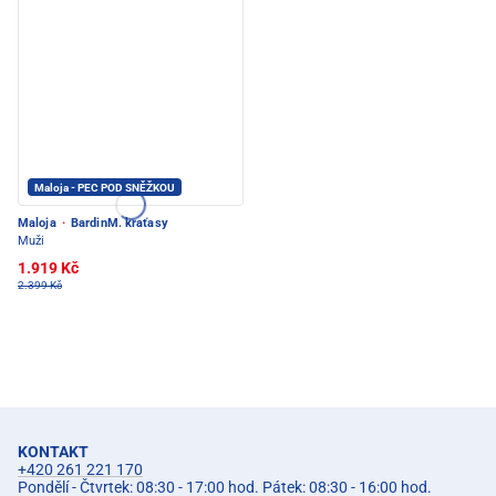
Maloja - PEC POD SNĚŽKOU
Maloja
·
BardinM. kraťasy
Muži
1.919 Kč
2.399 Kč
KONTAKT
+420 261 221 170
Pondělí - Čtvrtek: 08:30 - 17:00 hod. Pátek: 08:30 - 16:00 hod.