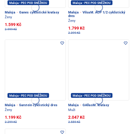
Maloja - PEC POD SNĚŽKOU
Maloja - PEC POD SNĚŽKOU
Maloja
·
Ganes cyklistické kraťasy
Maloja
·
VilsaM. AOP 1/2 cyklistický
dres
Ženy
Ženy
1.599 Kč
1.799 Kč
2.999 Kč
2.399 Kč
Maloja - PEC POD SNĚŽKOU
Maloja - PEC POD SNĚŽKOU
Maloja
·
Sarstein cyklistický dres
Maloja
·
GAllasM. kraťasy
Ženy
Muži
1.199 Kč
2.047 Kč
2.299 Kč
2.559 Kč