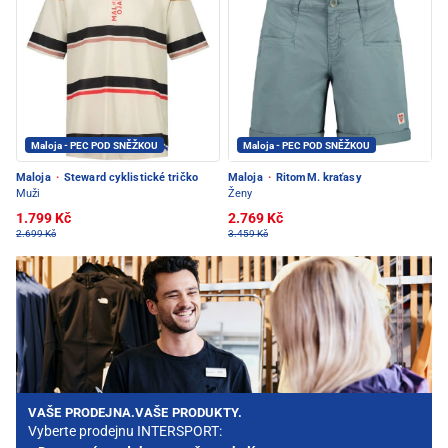
Maloja - PEC POD SNĚŽKOU
Maloja - PEC POD SNĚŽKOU
Maloja
·
Steward cyklistické tričko
Maloja
·
RitomM. kraťasy
Muži
Ženy
1.799 Kč
2.769 Kč
2.699 Kč
3.459 Kč
VAŠE PRODEJNA.VAŠE PRODUKTY.
Vyberte prodejnu INTERSPORT: