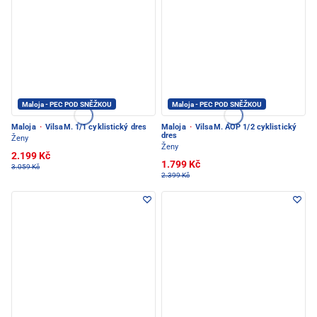
Maloja - PEC POD SNĚŽKOU
Maloja - PEC POD SNĚŽKOU
Maloja
·
VilsaM. 1/1 cyklistický dres
Maloja
·
VilsaM. AOP 1/2 cyklistický
dres
Ženy
Ženy
2.199 Kč
1.799 Kč
3.059 Kč
2.399 Kč