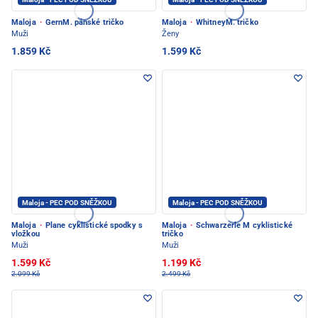
Maloja
·
GernM. pánské tričko
Maloja
·
WhitneyM. tričko
Muži
Ženy
1.859 Kč
1.599 Kč
Maloja - PEC POD SNĚŽKOU
Maloja - PEC POD SNĚŽKOU
Maloja
·
Plane cyklistické spodky s
Maloja
·
Schwarzerle M cyklistické
vložkou
tričko
Muži
Muži
1.599 Kč
1.199 Kč
2.099 Kč
2.499 Kč