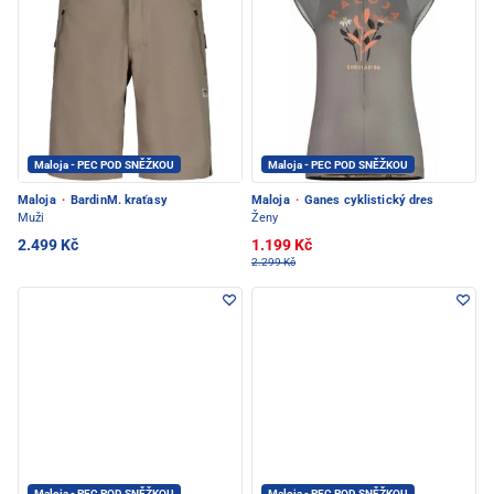
Maloja - PEC POD SNĚŽKOU
Maloja - PEC POD SNĚŽKOU
Maloja
·
BardinM. kraťasy
Maloja
·
Ganes cyklistický dres
Muži
Ženy
2.499 Kč
1.199 Kč
2.299 Kč
Maloja - PEC POD SNĚŽKOU
Maloja - PEC POD SNĚŽKOU