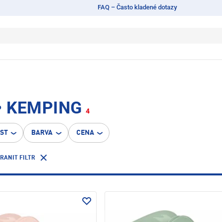
FAQ – Často kladené dotazy
 • KEMPING
4
OST
BARVA
CENA
RANIT FILTR