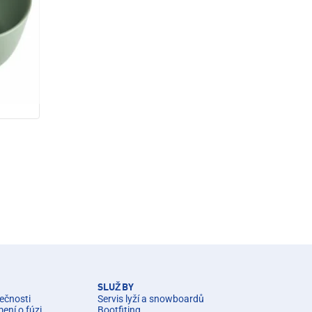
SLUŽBY
ečnosti
Servis lyží a snowboardů
ní o fúzi
Bootfiting