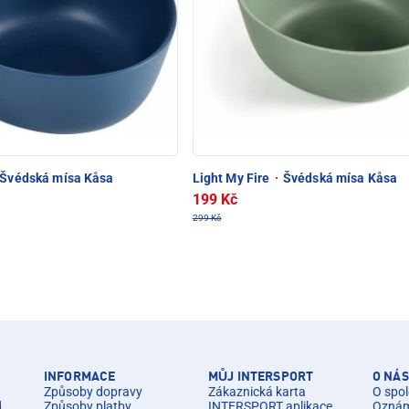
Švédská mísa Kåsa
Light My Fire
·
Švédská mísa Kåsa
199 Kč
299 Kč
INFORMACE
MŮJ INTERSPORT
O NÁS
Způsoby dopravy
Zákaznická karta
O spol
d.
Způsoby platby
INTERSPORT aplikace
Oznáme