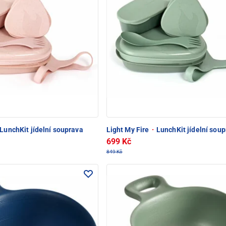
LunchKit jídelní souprava
Light My Fire
·
LunchKit jídelní sou
699 Kč
849 Kč