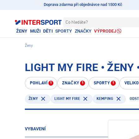
Doprava zdarma při objednávce nad 1500 Kč
Co hledáte?
ŽENY
MUŽI
DĚTI
SPORTY
ZNAČKY
VÝPRODEJ
Ženy
LIGHT MY FIRE • ŽENY
POHLAVÍ
ZNAČKY
SPORTY
VELIK
1
1
1
LIGHT MY FIRE
KEMPING
ODST
ŽENY
VYBAVENÍ