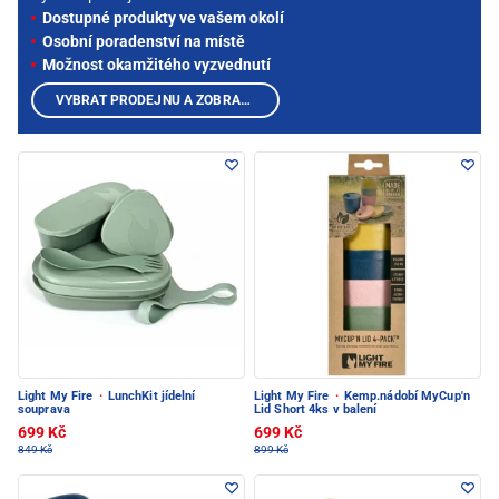
Dostupné produkty ve vašem okolí
Osobní poradenství na místě
Možnost okamžitého vyzvednutí
VYBRAT PRODEJNU A ZOBRAZIT PRODUKTY
Light My Fire
·
LunchKit jídelní
Light My Fire
·
Kemp.nádobí MyCup'n
souprava
Lid Short 4ks v balení
699 Kč
699 Kč
849 Kč
899 Kč