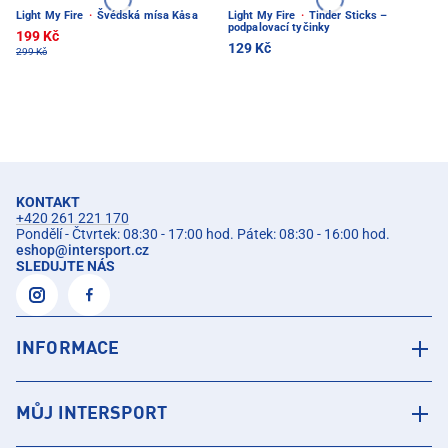
Light My Fire
·
Švédská mísa Kåsa
Light My Fire
·
Tinder Sticks –
podpalovací tyčinky
199 Kč
129 Kč
299 Kč
KONTAKT
+420 261 221 170
Pondělí - Čtvrtek: 08:30 - 17:00 hod. Pátek: 08:30 - 16:00 hod.
eshop
@
intersport.cz
SLEDUJTE NÁS
INFORMACE
MŮJ INTERSPORT