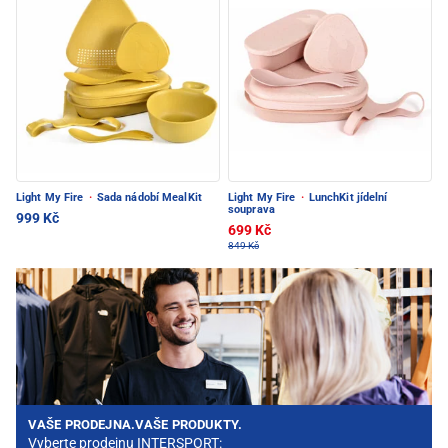
Light My Fire
·
Sada nádobí MealKit
Light My Fire
·
LunchKit jídelní
souprava
999 Kč
699 Kč
849 Kč
VAŠE PRODEJNA.VAŠE PRODUKTY.
Vyberte prodejnu INTERSPORT: