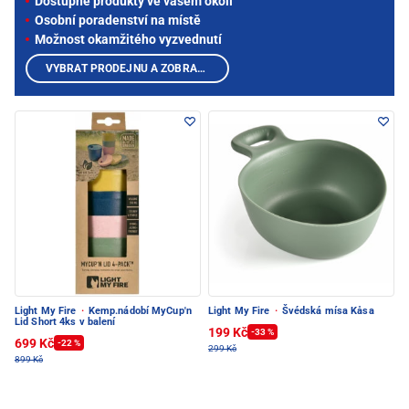
Dostupné produkty ve vašem okolí
Osobní poradenství na místě
Možnost okamžitého vyzvednutí
VYBRAT PRODEJNU A ZOBRAZIT PRODUKTY
Light My Fire
·
Kemp.nádobí MyCup'n
Light My Fire
·
Švédská mísa Kåsa
Lid Short 4ks v balení
199 Kč
-33 %
699 Kč
-22 %
299 Kč
899 Kč