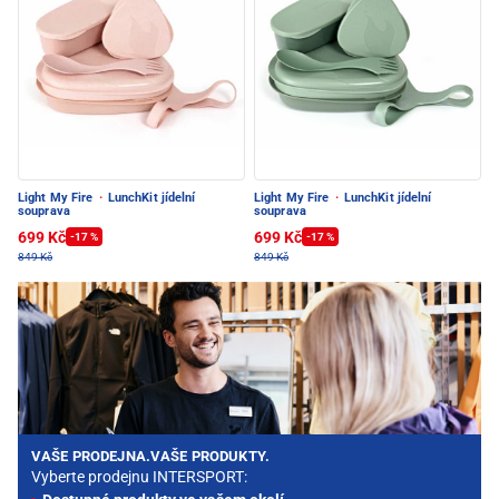
Light My Fire
·
LunchKit jídelní
Light My Fire
·
LunchKit jídelní
souprava
souprava
699 Kč
699 Kč
-17 %
-17 %
849 Kč
849 Kč
VAŠE PRODEJNA.VAŠE PRODUKTY.
Vyberte prodejnu INTERSPORT: