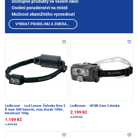
Dostupné produkty ve vašem okolí
Osobní poradenství na místě
Možnost okamžitého vyzvednutí
VYBRAT PRODEJNU A ZOBRAZIT PRODUKTY
Ledlenser
·
Led Lenser Čelovka Neo 5
Ledlenser
·
HF8R Core čelovka
R max 600 lumenů, max.dosah 100m,
2.199 Kč
hmotnost 104g
2.599 Kč
1.199 Kč
1.599 Kč