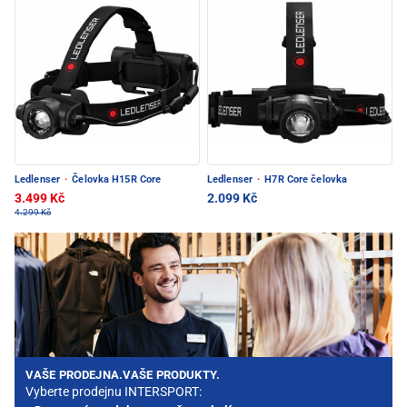
Ledlenser
·
Čelovka H15R Core
Ledlenser
·
H7R Core čelovka
3.499 Kč
2.099 Kč
4.299 Kč
VAŠE PRODEJNA.VAŠE PRODUKTY.
Vyberte prodejnu INTERSPORT: