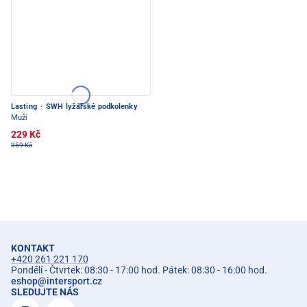
Lasting
·
SWH lyžařské podkolenky
Muži
229 Kč
359 Kč
KONTAKT
+420 261 221 170
Pondělí - Čtvrtek: 08:30 - 17:00 hod. Pátek: 08:30 - 16:00 hod.
eshop
@
intersport.cz
SLEDUJTE NÁS