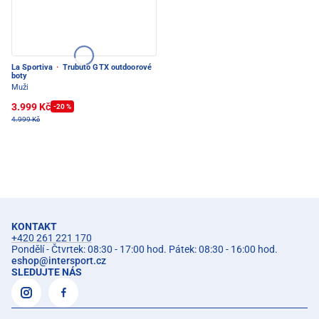
La Sportiva
·
Trubuto GTX outdoorové
boty
Muži
3.999 Kč
-20 %
4.999 Kč
KONTAKT
+420 261 221 170
Pondělí - Čtvrtek: 08:30 - 17:00 hod. Pátek: 08:30 - 16:00 hod.
eshop
@
intersport.cz
SLEDUJTE NÁS