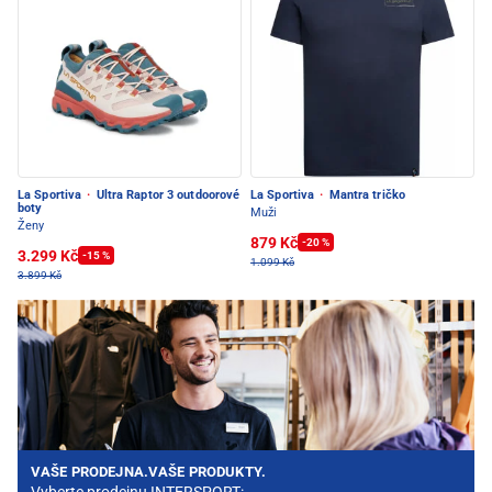
La Sportiva
·
Ultra Raptor 3 outdoorové
La Sportiva
·
Mantra tričko
boty
Muži
Ženy
879 Kč
-20 %
3.299 Kč
-15 %
1.099 Kč
3.899 Kč
VAŠE PRODEJNA.VAŠE PRODUKTY.