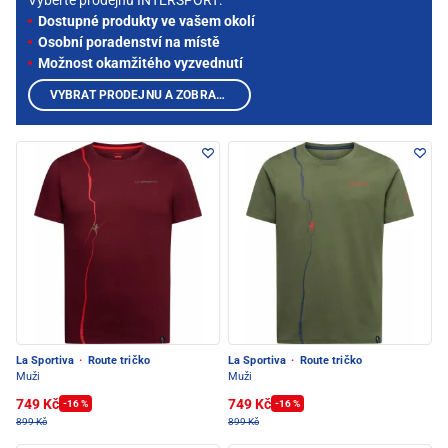
Vyberte prodejnu INTERSPORT:
Dostupné produkty ve vašem okolí
Osobní poradenství na místě
Možnost okamžitého vyzvednutí
VYBRAT PRODEJNU A ZOBRAZIT PRODUKTY
La Sportiva
·
Route tričko
La Sportiva
·
Route tričko
Muži
Muži
749 Kč
749 Kč
-16 %
-16 %
899 Kč
899 Kč