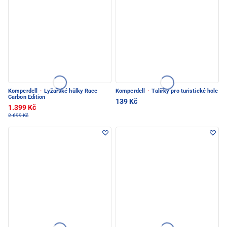
Komperdell
·
Lyžařské hůlky Race
Komperdell
·
Talířky pro turistické hole
Carbon Edition
139 Kč
1.399 Kč
2.699 Kč