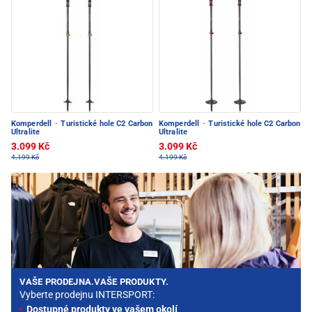
Komperdell
·
Turistické hole C2 Carbon
Komperdell
·
Turistické hole C2 Carbon
Ultralite
Ultralite
3.099 Kč
3.099 Kč
4.199 Kč
4.199 Kč
VAŠE PRODEJNA.VAŠE PRODUKTY.
Vyberte prodejnu INTERSPORT:
Dostupné produkty ve vašem okolí