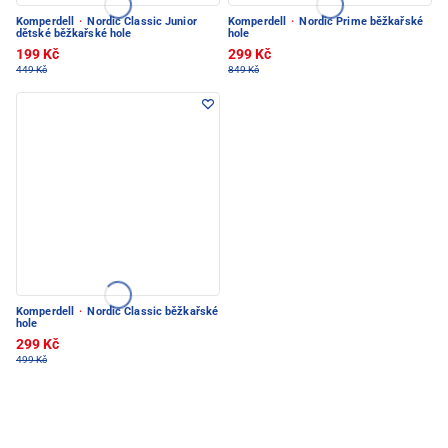
Komperdell
·
Nordic Classic Junior
Komperdell
·
Nordic Prime běžkařské
dětské běžkařské hole
hole
199 Kč
299 Kč
449 Kč
849 Kč
Komperdell
·
Nordic Classic běžkařské
hole
299 Kč
499 Kč