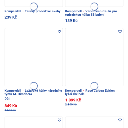
Komperdell
·
Talířky pro ledové svahy
Komperdell
·
Vario-zimní ta- líř pro
turistickou hůlku SB balení
239 Kč
139 Kč
Komperdell
·
Lyžařské hůlky národního
Komperdell
·
Race Carbon Edition
týmu M. Hirschera
lyžařské hole
Děti
1.899 Kč
2.899 Kč
849 Kč
1.699 Kč