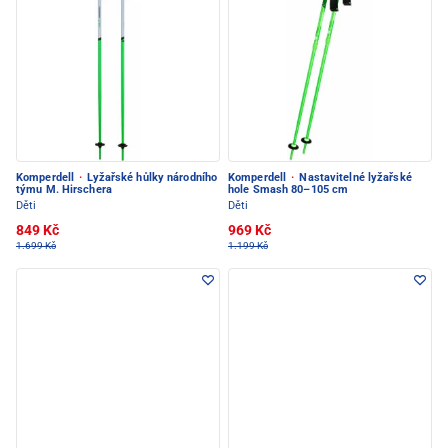
Komperdell
·
Lyžařské hůlky národního
Komperdell
·
Nastavitelné lyžařské
týmu M. Hirschera
hole Smash 80–105 cm
Děti
Děti
849 Kč
969 Kč
1.699 Kč
1.199 Kč