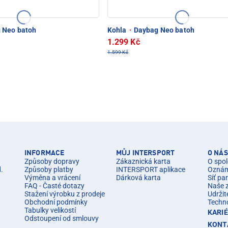
 Neo batoh
Kohla
·
Daybag Neo batoh
1.299 Kč
1.599 Kč
INFORMACE
MŮJ INTERSPORT
O NÁS
Způsoby dopravy
Zákaznická karta
O spol
d.
Způsoby platby
INTERSPORT aplikace
Oznáme
Výměna a vrácení
Dárková karta
Síť pa
FAQ - Časté dotazy
Naše 
Stažení výrobku z prodeje
Udržit
Obchodní podmínky
Techn
Tabulky velikostí
KARI
Odstoupení od smlouvy
KONT