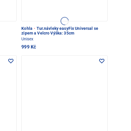
Kohla
·
Tur.návleky easyFix Universal se
zipem a Velcro Výška: 35cm
Unisex
999 Kč