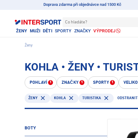
Doprava zdarma při objednávce nad 1500 Kč
Co hledáte?
ŽENY
MUŽI
DĚTI
SPORTY
ZNAČKY
VÝPRODEJ
Ženy
KOHLA • ŽENY • TURIS
POHLAVÍ
ZNAČKY
SPORTY
VELIK
1
1
1
KOHLA
TURISTIKA
ODSTRANIT
ŽENY
BOTY