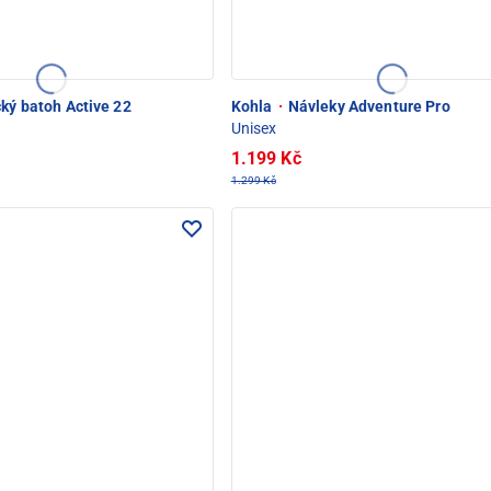
cký batoh Active 22
Kohla
·
Návleky Adventure Pro
Unisex
1.199 Kč
1.299 Kč