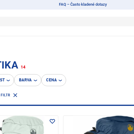
FAQ – Často kladené dotazy
TIKA
14
OST
BARVA
CENA
 FILTR