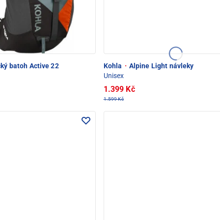
cký batoh Active 22
Kohla
·
Alpine Light návleky
Unisex
1.399 Kč
1.599 Kč