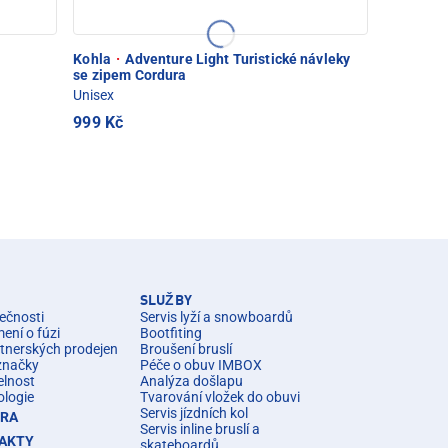
Kohla
·
Adventure Light Turistické návleky
se zipem Cordura
Unisex
999 Kč
SLUŽBY
ečnosti
Servis lyží a snowboardů
ní o fúzi
Bootfiting
rtnerských prodejen
Broušení bruslí
značky
Péče o obuv IMBOX
elnost
Analýza došlapu
ologie
Tvarování vložek do obuvi
Servis jízdních kol
ÉRA
Servis inline bruslí a
AKTY
skateboardů