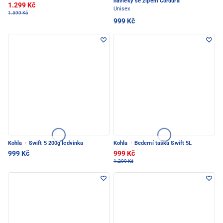
návleky se zipem Cordura
1.299 Kč
Unisex
1.599 Kč
999 Kč
Kohla
·
Swift 5 200g ledvinka
Kohla
·
Bederní taška Swift 5L
999 Kč
999 Kč
1.299 Kč