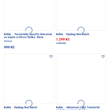
Kohla
·
Tur.návleky easyFix Universal
Kohla
·
Daybag Neo batoh
se zipem a Velcro Výška: 35cm
1.299 Kč
Unisex
1.599 Kč
999 Kč
Kohla
·
Daybag Neo batoh
Kohla
·
Adventure Light Turistické