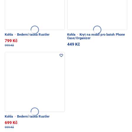
Kohla
·
Bederní taška Rustler
Kohla
·
Kryt na mobil pro batoh Phone
Case/Organizer
799 Kč
449 Kč
999 Kč
Kohla
·
Bederní taška Rustler
699 Kč
999 Kč