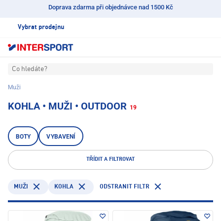
Doprava zdarma při objednávce nad 1500 Kč
Vybrat prodejnu
Co hledáte?
Muži
KOHLA • MUŽI • OUTDOOR
19
BOTY
VYBAVENÍ
TŘÍDIT A FILTROVAT
KOHLA
ODSTRANIT FILTR
MUŽI