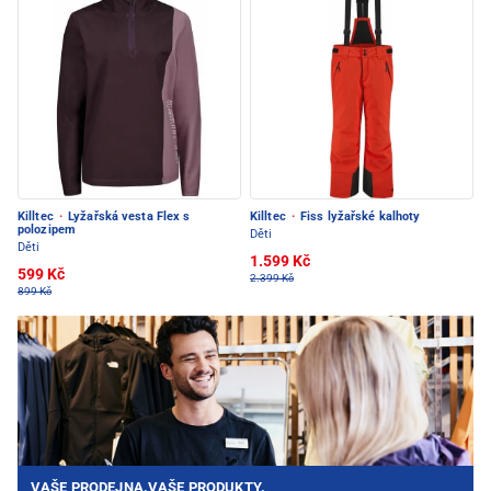
Killtec
·
Lyžařská vesta Flex s
Killtec
·
Fiss lyžařské kalhoty
polozipem
Děti
Děti
1.599 Kč
599 Kč
2.399 Kč
899 Kč
VAŠE PRODEJNA.VAŠE PRODUKTY.