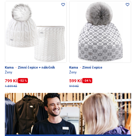
Kama
·
Zimní čepice + nákrčník
Kama
·
Zimní čepice
Ženy
Ženy
799 Kč
599 Kč
-52 %
-34 %
1.699 Kč
919 Kč