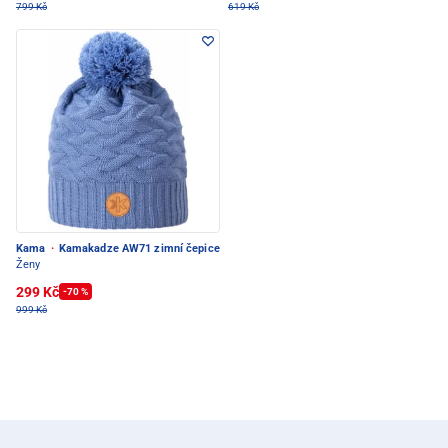
799 Kč
619 Kč
Kama
·
Kamakadze AW71 zimní čepice
Ženy
299 Kč
-70 %
999 Kč