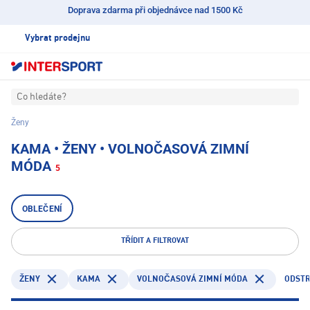
Doprava zdarma při objednávce nad 1500 Kč
Vybrat prodejnu
Co hledáte?
Ženy
KAMA • ŽENY • VOLNOČASOVÁ ZIMNÍ
MÓDA
5
OBLEČENÍ
TŘÍDIT A FILTROVAT
KAMA
ODSTR
ŽENY
VOLNOČASOVÁ ZIMNÍ MÓDA