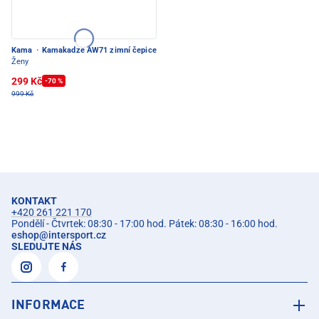
Kama
·
Kamakadze AW71 zimní čepice
Ženy
299 Kč
-70 %
999 Kč
KONTAKT
+420 261 221 170
Pondělí - Čtvrtek: 08:30 - 17:00 hod. Pátek: 08:30 - 16:00 hod.
eshop
@
intersport.cz
SLEDUJTE NÁS
INFORMACE