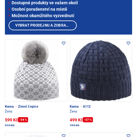
Dostupné produkty ve vašem okolí
Osobní poradenství na místě
Možnost okamžitého vyzvednutí
VYBRAT PRODEJNU A ZOBRAZIT PRODUKTY
Kama
·
Zimní čepice
Kama
·
A112
Ženy
Ženy
599 Kč
499 Kč
-34 %
-37 %
919 Kč
799 Kč