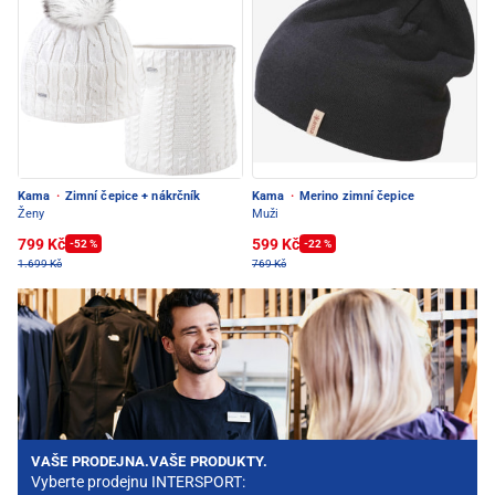
Kama
·
Zimní čepice + nákrčník
Kama
·
Merino zimní čepice
Ženy
Muži
799 Kč
599 Kč
-52 %
-22 %
1.699 Kč
769 Kč
VAŠE PRODEJNA.VAŠE PRODUKTY.
Vyberte prodejnu INTERSPORT: