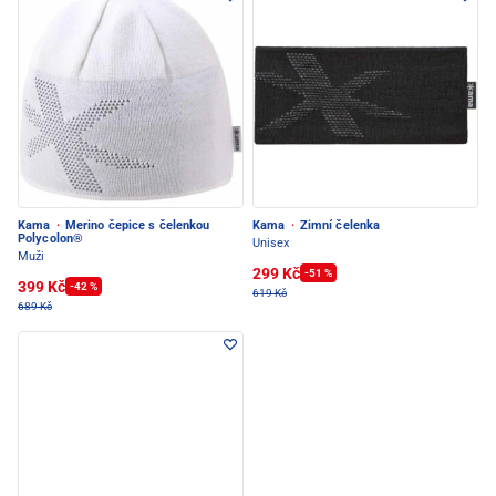
Kama
·
Merino čepice s čelenkou
Kama
·
Zimní čelenka
Polycolon®
Unisex
Muži
299 Kč
-51 %
399 Kč
-42 %
619 Kč
689 Kč