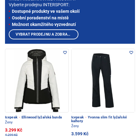
Vyberte prodejnu INTERSPORT:
Dostupné produkty ve vašem okolí
Osobní poradenství na místě
Možnost okamžitého vyzvednutí
VYBRAT PRODEJNU A ZOBRAZIT PRODUKTY
Icepeak
·
Ellinwood lyžařská bunda
Icepeak
·
Yvonna slim fit lyžařské
kalhoty
Ženy
Ženy
3.299 Kč
3.599 Kč
4.299 Kč