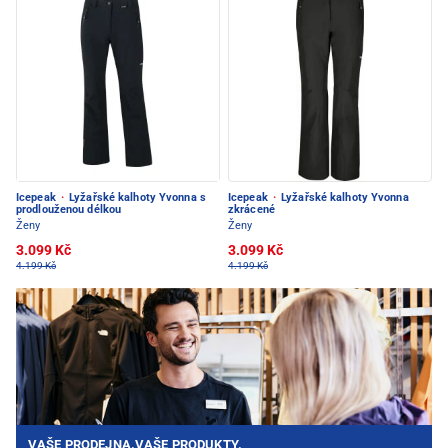
Icepeak
·
Lyžařské kalhoty Yvonna s
Icepeak
·
Lyžařské kalhoty Yvonna
prodlouženou délkou
zkrácené
Ženy
Ženy
3.099 Kč
3.099 Kč
4.199 Kč
4.199 Kč
VAŠE PRODEJNA.VAŠE PRODUKTY.