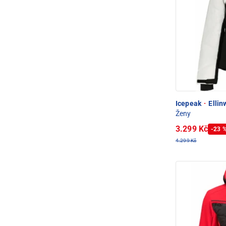
Icepeak
·
Ellin
Ženy
3.299 Kč
-23 
4.299 Kč