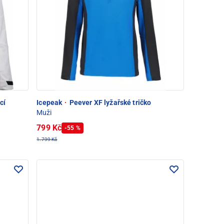
cí
Icepeak
·
Peever XF lyžařské tričko
Muži
799 Kč
-55 %
1.799 Kč