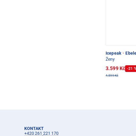
Icepeak
·
Ebele
Ženy
3.599 Kč
-21 
4.599 Kč
KONTAKT
+420 261 221 170