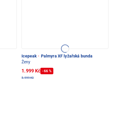
Icepeak
·
Palmyra XF lyžařská bunda
Ženy
1.999 Kč
-66 %
5.999 Kč