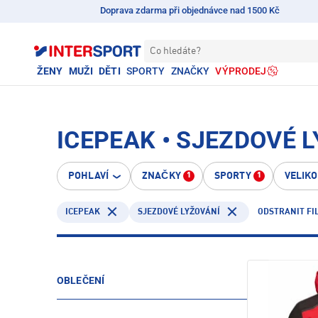
Doprava zdarma při objednávce nad 1500 Kč
Co hledáte?
ŽENY
MUŽI
DĚTI
SPORTY
ZNAČKY
VÝPRODEJ
ICEPEAK • SJEZDOVÉ 
POHLAVÍ
ZNAČKY
SPORTY
VELIK
1
1
ICEPEAK
ODSTRANIT FI
SJEZDOVÉ LYŽOVÁNÍ
OBLEČENÍ