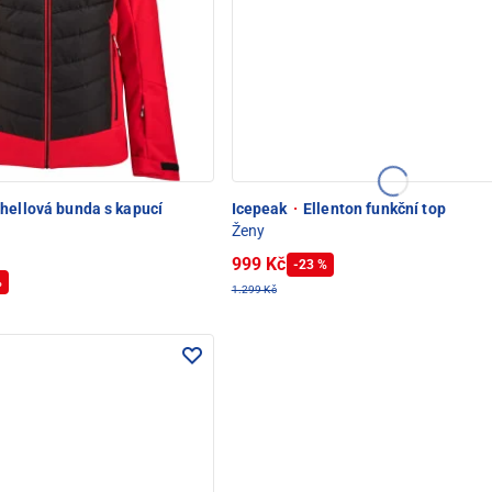
hellová bunda s kapucí
Icepeak
·
Ellenton funkční top
Ženy
999 Kč
-23 %
%
1.299 Kč