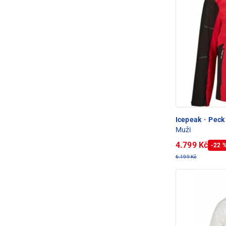
Icepeak
·
Peck 
Muži
4.799 Kč
-22 
6.199 Kč