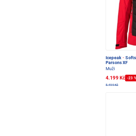
Icepeak
·
Softs
Parsons XF
Muži
4.199 Kč
-23 
5.499 Kč