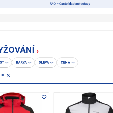
FAQ – Často kladené dotazy
LYŽOVÁNÍ
9
OST
BARVA
SLEVA
CENA
LTR