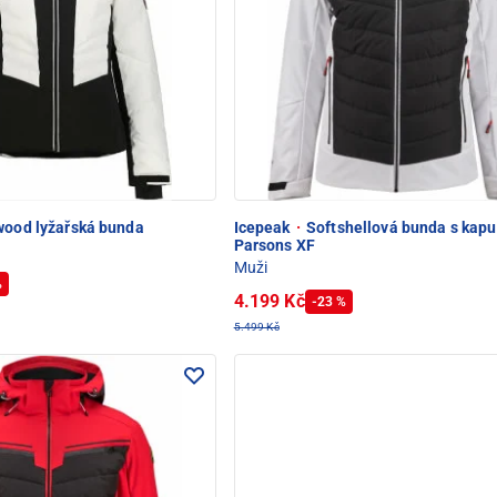
wood lyžařská bunda
Icepeak
·
Softshellová bunda s kapu
Parsons XF
Muži
%
4.199 Kč
-23 %
5.499 Kč