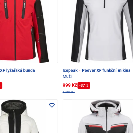
XF lyžařská bunda
Icepeak
·
Peever XF funkční mikina
Muži
999 Kč
%
-37 %
1.599 Kč