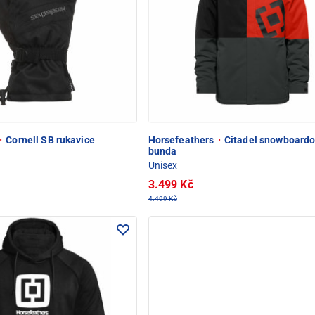
·
Cornell SB rukavice
Horsefeathers
·
Citadel snowboard
bunda
Unisex
3.499 Kč
4.499 Kč