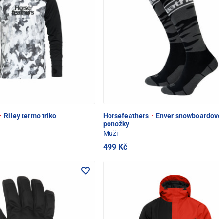
·
Riley termo triko
Horsefeathers
·
Enver snowboardov
ponožky
Muži
499 Kč