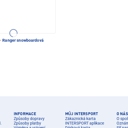
·
Ranger snowboardová
INFORMACE
MŮJ INTERSPORT
O NÁS
Způsoby dopravy
Zákaznická karta
O spol
d.
Způsoby platby
INTERSPORT aplikace
Oznáme
Výměna a vrácení
Dárková karta
Síť pa