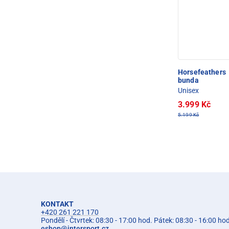
Horsefeathers
bunda
Unisex
3.999 Kč
5.199 Kč
KONTAKT
+420 261 221 170
Pondělí - Čtvrtek: 08:30 - 17:00 hod. Pátek: 08:30 - 16:00 ho
eshop
@
intersport.cz