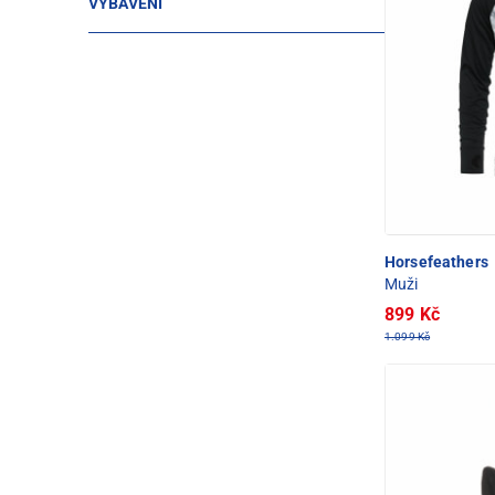
VYBAVENÍ
Horsefeathers
Muži
899 Kč
1.099 Kč