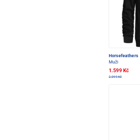
Horsefeathers
Muži
1.599 Kč
2.099 Kč