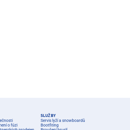
SLUŽBY
ečnosti
Servis lyží a snowboardů
ní o fúzi
Bootfiting
rtnerských prodejen
Broušení bruslí