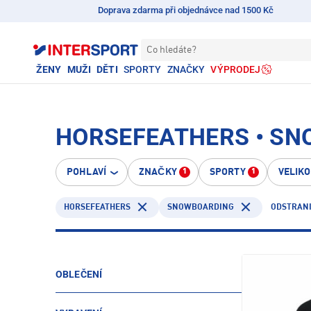
Doprava zdarma při objednávce nad 1500 Kč
Co hledáte?
ŽENY
MUŽI
DĚTI
SPORTY
ZNAČKY
VÝPRODEJ
HORSEFEATHERS • S
POHLAVÍ
ZNAČKY
SPORTY
VELIK
1
1
HORSEFEATHERS
SNOWBOARDING
ODSTRANI
OBLEČENÍ