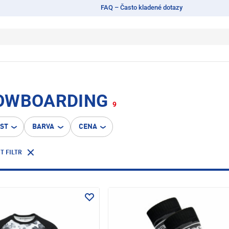
FAQ – Často kladené dotazy
NOWBOARDING
9
OST
BARVA
CENA
T FILTR