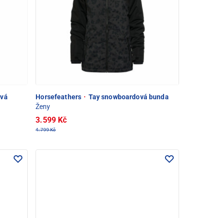
ová
Horsefeathers
·
Tay snowboardová bunda
Ženy
3.599 Kč
4.799 Kč