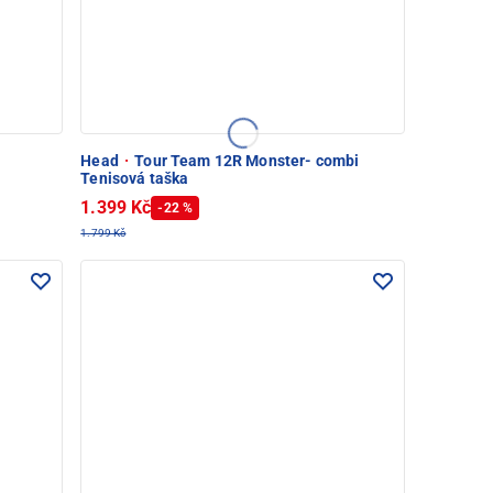
Head
·
Tour Team 12R Monster- combi
Tenisová taška
1.399 Kč
-22 %
1.799 Kč