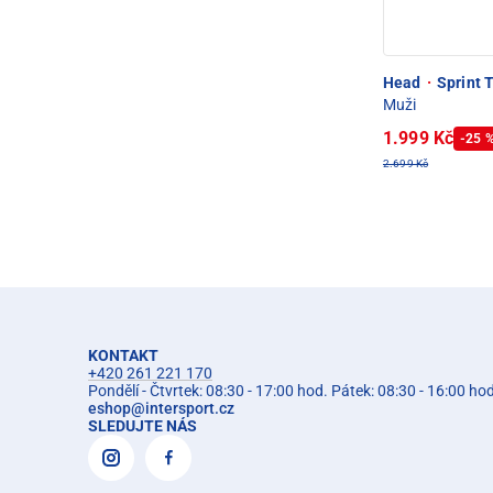
Head
·
Sprint T
Muži
1.999 Kč
-25 
2.699 Kč
KONTAKT
+420 261 221 170
Pondělí - Čtvrtek: 08:30 - 17:00 hod. Pátek: 08:30 - 16:00 ho
eshop
@
intersport.cz
SLEDUJTE NÁS