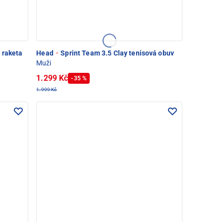
 raketa
Head
·
Sprint Team 3.5 Clay tenisová obuv
Muži
1.299 Kč
-35 %
1.999 Kč