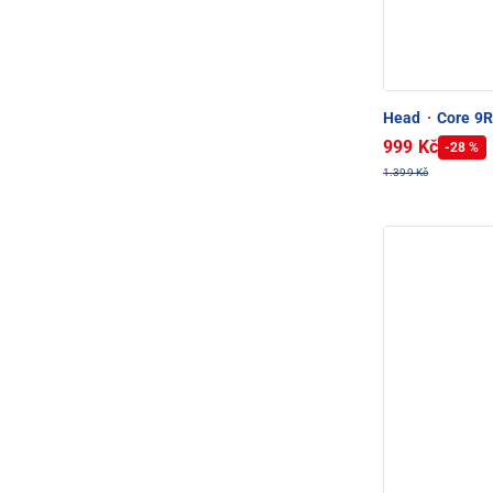
Head
·
Core 9R
999 Kč
-28 %
1.399 Kč