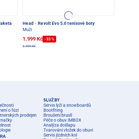
raketa
Head
·
Revolt Evo 5.0 tenisové boty
Muži
1.999 Kč
-33 %
2.999 Kč
SLUŽBY
ečnosti
Servis lyží a snowboardů
ní o fúzi
Bootfiting
rtnerských prodejen
Broušení bruslí
značky
Péče o obuv IMBOX
elnost
Analýza došlapu
ologie
Tvarování vložek do obuvi
Servis jízdních kol
ÉRA