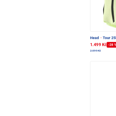
Head
·
Tour 25
1.499 Kč
-28 
2.099 Kč