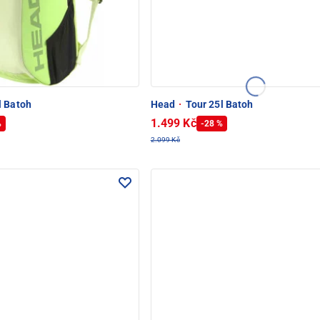
l Batoh
Head
·
Tour 25l Batoh
1.499 Kč
%
-28 %
2.099 Kč