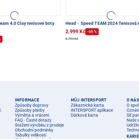
eam 4.0 Clay tenisové boty
Head
·
Speed TEAM 2024 Tenisová 
2.999 Kč
-55 %
%
6.799 Kč
INFORMACE
MŮJ INTERSPORT
O NÁS
Způsoby dopravy
Zákaznická karta
O spol
d.
Způsoby platby
INTERSPORT aplikace
Oznáme
Výměna a vrácení
Dárková karta
Síť pa
FAQ - Časté dotazy
Naše 
Stažení výrobku z prodeje
Udržit
Obchodní podmínky
Techn
Tabulky velikostí
KARI