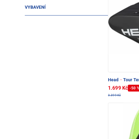
VYBAVENÍ
Head
·
Tour Te
1.699 Kč
-50 
3.399 Kč