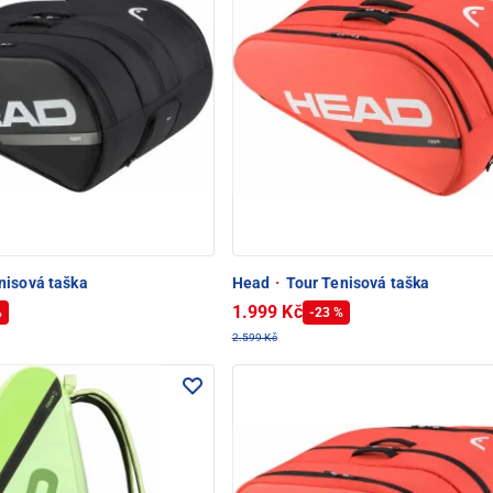
nisová taška
Head
·
Tour Tenisová taška
1.999 Kč
%
-23 %
2.599 Kč