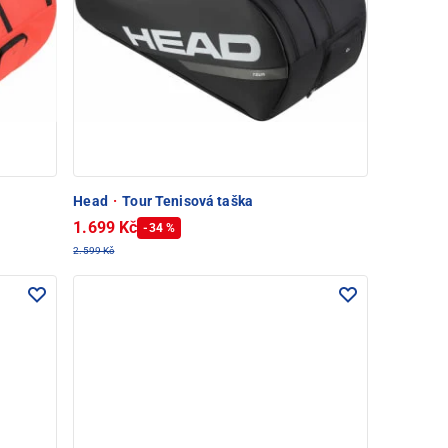
Head
·
Tour Tenisová taška
1.699 Kč
-34 %
2.599 Kč