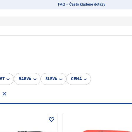
FAQ – Často kladené dotazy
OST
BARVA
SLEVA
CENA