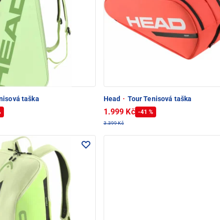
nisová taška
Head
·
Tour Tenisová taška
1.999 Kč
%
-41 %
3.399 Kč