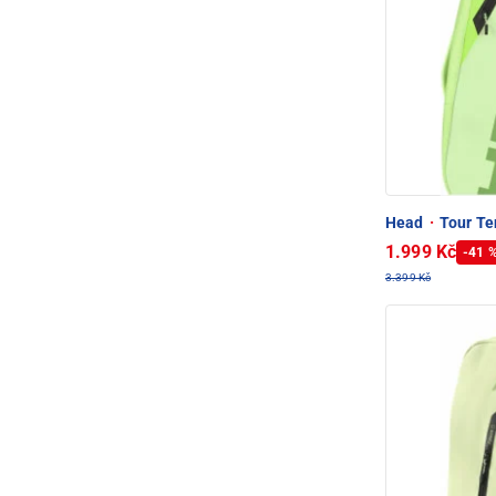
Head
·
Tour Te
1.999 Kč
-41 
3.399 Kč