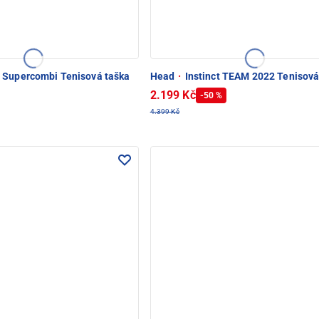
 Supercombi Tenisová taška
Head
·
Instinct TEAM 2022 Tenisová
2.199 Kč
-50 %
4.399 Kč