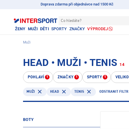
Doprava zdarma při objednávce nad 1500 Kč
Co hledáte?
ŽENY
MUŽI
DĚTI
SPORTY
ZNAČKY
VÝPRODEJ
Muži
HEAD • MUŽI • TENIS
14
POHLAVÍ
ZNAČKY
SPORTY
VELIK
1
1
1
HEAD
TENIS
ODSTRANIT FILTR
MUŽI
BOTY