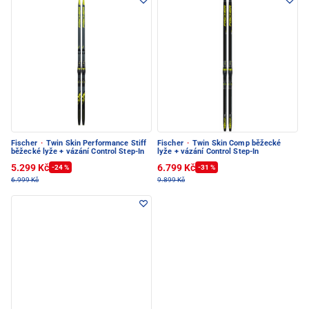
Fischer
·
Twin Skin Performance Stiff
Fischer
·
Twin Skin Comp běžecké
běžecké lyže + vázání Control Step-In
lyže + vázání Control Step-In
5.299 Kč
6.799 Kč
-24 %
-31 %
6.999 Kč
9.899 Kč