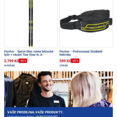
Fischer
·
Sprint Skin Junior běžecké
Fischer
·
Professional Drinkbelt
lyže + vázání Tour Step-In Jr.
ledvinka
2.799 Kč
599 Kč
-20 %
-20 %
3.499 Kč
749 Kč
VAŠE PRODEJNA.VAŠE PRODUKTY.