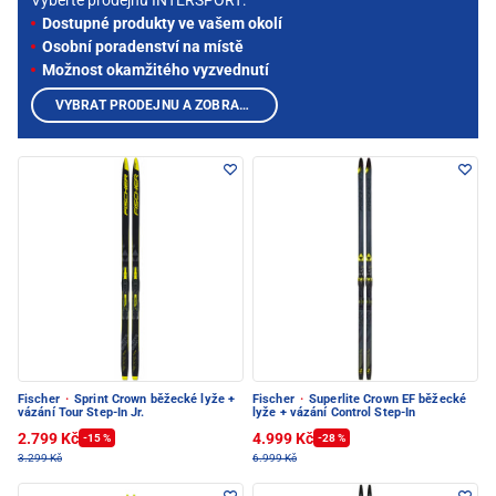
Vyberte prodejnu INTERSPORT:
Dostupné produkty ve vašem okolí
Osobní poradenství na místě
Možnost okamžitého vyzvednutí
VYBRAT PRODEJNU A ZOBRAZIT PRODUKTY
Fischer
·
Sprint Crown běžecké lyže +
Fischer
·
Superlite Crown EF běžecké
vázání Tour Step-In Jr.
lyže + vázání Control Step-In
2.799 Kč
4.999 Kč
-15 %
-28 %
3.299 Kč
6.999 Kč