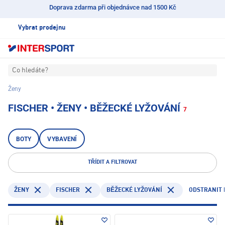
Doprava zdarma při objednávce nad 1500 Kč
Vybrat prodejnu
Co hledáte?
Ženy
FISCHER • ŽENY • BĚŽECKÉ LYŽOVÁNÍ
7
BOTY
VYBAVENÍ
TŘÍDIT A FILTROVAT
FISCHER
ODSTRANIT 
ŽENY
BĚŽECKÉ LYŽOVÁNÍ