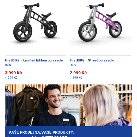
FirstBIKE
·
Limited Edition odrážedlo
FirstBIKE
·
Street odrážedlo
Děti
Děti
3.999 Kč
2.999 Kč
4.999 Kč
4.190 Kč
VAŠE PRODEJNA.VAŠE PRODUKTY.