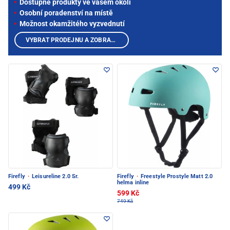
Dostupné produkty ve vašem okolí
Osobní poradenství na místě
Možnost okamžitého vyzvednutí
VYBRAT PRODEJNU A ZOBRAZIT PRODUKTY
Firefly
·
Leisureline 2.0 Sr.
Firefly
·
Freestyle Prostyle Matt 2.0
helma inline
499 Kč
599 Kč
749 Kč