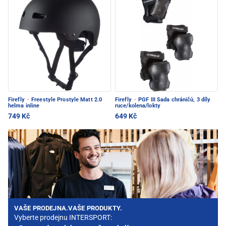
Firefly
·
Freestyle Prostyle Matt 2.0
Firefly
·
PGF III Sada chráničů, 3 díly
helma inline
ruce/kolena/lokty
749 Kč
649 Kč
VAŠE PRODEJNA.VAŠE PRODUKTY.
Vyberte prodejnu INTERSPORT: