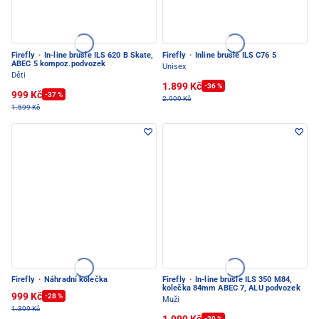
Firefly
·
In-line brusle ILS 620 B Skate,
Firefly
·
Inline brusle ILS C76 5
ABEC 5 kompoz.podvozek
Unisex
Děti
1.899 Kč
-36 %
999 Kč
-37 %
2.999 Kč
1.599 Kč
Firefly
·
Náhradní kolečka
Firefly
·
In-line brusle ILS 350 M84,
kolečka 84mm ABEC 7, ALU podvozek
999 Kč
-28 %
Muži
1.399 Kč
1.999 Kč
-20 %