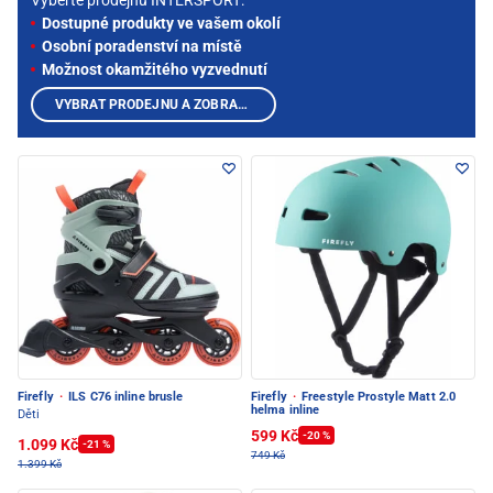
Vyberte prodejnu INTERSPORT:
Dostupné produkty ve vašem okolí
Osobní poradenství na místě
Možnost okamžitého vyzvednutí
VYBRAT PRODEJNU A ZOBRAZIT PRODUKTY
Firefly
·
ILS C76 inline brusle
Firefly
·
Freestyle Prostyle Matt 2.0
helma inline
Děti
599 Kč
-20 %
1.099 Kč
-21 %
749 Kč
1.399 Kč