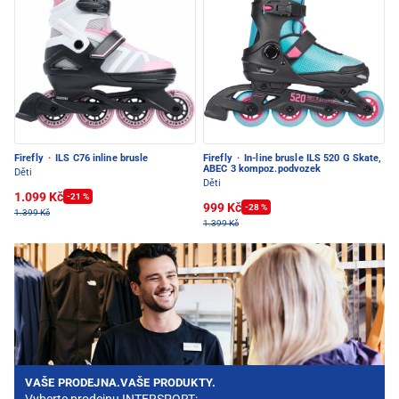
Firefly
·
ILS C76 inline brusle
Firefly
·
In-line brusle ILS 520 G Skate,
ABEC 3 kompoz.podvozek
Děti
Děti
1.099 Kč
-21 %
999 Kč
-28 %
1.399 Kč
1.399 Kč
VAŠE PRODEJNA.VAŠE PRODUKTY.