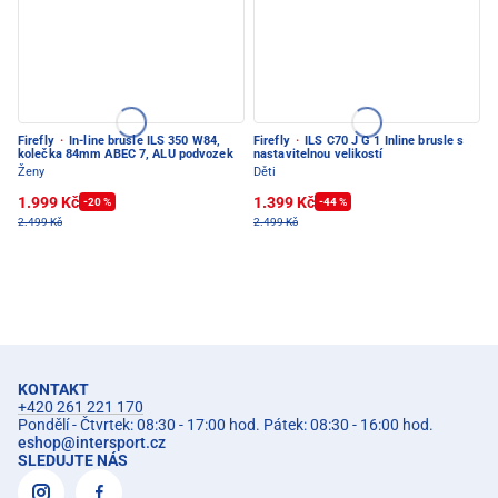
Firefly
·
In-line brusle ILS 350 W84,
Firefly
·
ILS C70 J G 1 Inline brusle s
kolečka 84mm ABEC 7, ALU podvozek
nastavitelnou velikostí
Ženy
Děti
1.999 Kč
1.399 Kč
-20 %
-44 %
2.499 Kč
2.499 Kč
KONTAKT
+420 261 221 170
Pondělí - Čtvrtek: 08:30 - 17:00 hod. Pátek: 08:30 - 16:00 hod.
eshop
@
intersport.cz
SLEDUJTE NÁS