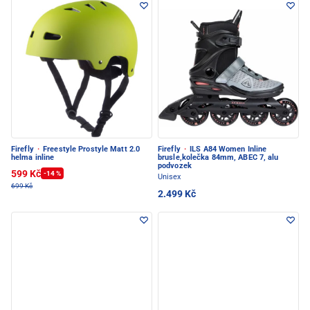
Firefly
·
Freestyle Prostyle Matt 2.0
Firefly
·
ILS A84 Women Inline
helma inline
brusle,kolečka 84mm, ABEC 7, alu
podvozek
599 Kč
-14 %
Unisex
699 Kč
2.499 Kč