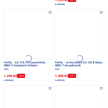
2.499 Kč
Firefly
·
ILS C76 J B nastavitelné,
Firefly
·
In-line brusle ILS 720 B Skate,
ABEC 5 Composite-Schiene
ABEC 7 alu podvozek
Děti
Děti
1.299 Kč
1.399 Kč
-18 %
-17 %
1.599 Kč
1.699 Kč