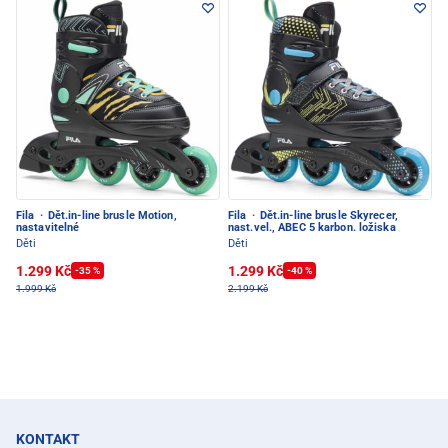
Fila
·
Dět.in-line brusle Motion,
Fila
·
Dět.in-line brusle Skyrecer,
nastavitelné
nast.vel., ABEC 5 karbon. ložiska
Děti
Děti
1.299 Kč
1.299 Kč
-35 %
-40 %
1.999 Kč
2.199 Kč
KONTAKT