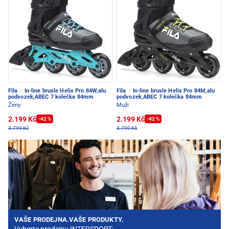
Fila
·
In-line brusle Helix Pro 84W,alu
Fila
·
In-line brusle Helix Pro 84M,alu
podvozek,ABEC 7 kolečka 84mm
podvozek,ABEC 7 kolečka 84mm
Ženy
Muži
2.199 Kč
2.199 Kč
-42 %
-42 %
3.799 Kč
3.799 Kč
VAŠE PRODEJNA.VAŠE PRODUKTY.