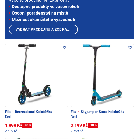
Vyberte prodejnu INTERSPORT:
Dostupné produkty ve vašem okolí
Osobní poradenství na místě
Možnost okamžitého vyzvednutí
VYBRAT PRODEJNU A ZOBRAZIT PRODUKTY
Fila
·
Recreational Koloběžka
Fila
·
Skyjumper Stunt Koloběžka
Děti
Děti
1.999 Kč
2.199 Kč
-20 %
-18 %
2.499 Kč
2.699 Kč