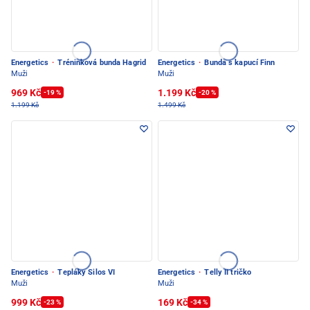
Energetics
·
Tréninková bunda Hagrid
Energetics
·
Bunda s kapucí Finn
Muži
Muži
969 Kč
1.199 Kč
-19 %
-20 %
1.199 Kč
1.499 Kč
Energetics
·
Tepláky Silos VI
Energetics
·
Telly II tričko
Muži
Muži
999 Kč
169 Kč
-23 %
-34 %