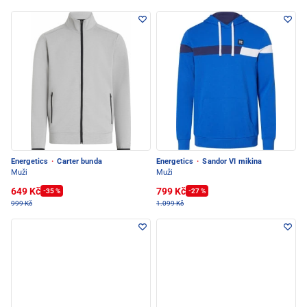
Energetics
·
Carter bunda
Energetics
·
Sandor VI mikina
Muži
Muži
649 Kč
799 Kč
-35 %
-27 %
999 Kč
1.099 Kč