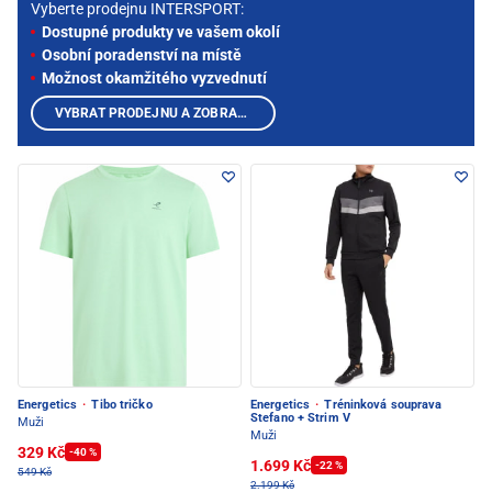
Vyberte prodejnu INTERSPORT:
Dostupné produkty ve vašem okolí
Osobní poradenství na místě
Možnost okamžitého vyzvednutí
VYBRAT PRODEJNU A ZOBRAZIT PRODUKTY
Energetics
·
Tibo tričko
Energetics
·
Tréninková souprava
Stefano + Strim V
Muži
Muži
329 Kč
-40 %
1.699 Kč
-22 %
549 Kč
2.199 Kč