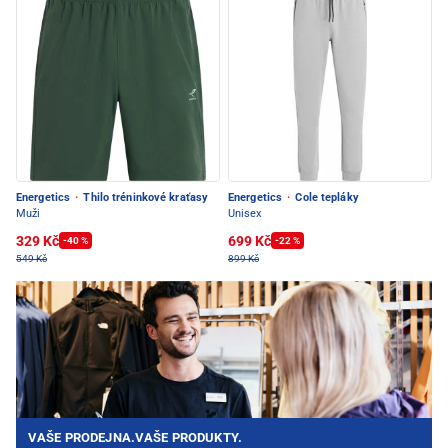
Energetics
·
Thilo tréninkové kraťasy
Energetics
·
Cole tepláky
Muži
Unisex
329 Kč
699 Kč
-40 %
-22 %
549 Kč
899 Kč
VAŠE PRODEJNA.VAŠE PRODUKTY.