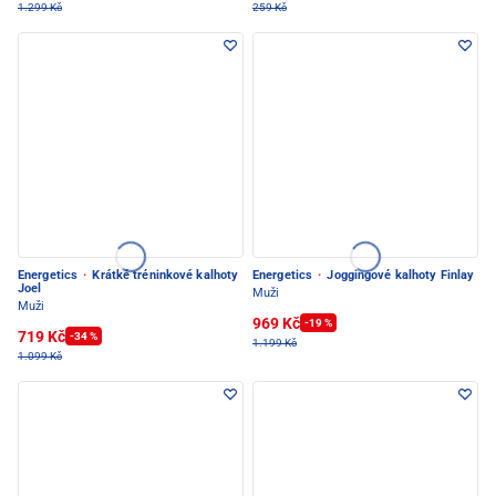
1.299 Kč
259 Kč
Energetics
·
Krátké tréninkové kalhoty
Energetics
·
Joggingové kalhoty Finlay
Joel
Muži
Muži
969 Kč
-19 %
719 Kč
-34 %
1.199 Kč
1.099 Kč