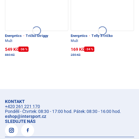
Energetics
·
Tričko Striggy
Energetics
·
Telly II tričko
Muži
Muži
549 Kč
169 Kč
-36 %
-34 %
869 Kč
259 Kč
KONTAKT
+420 261 221 170
Pondělí - Čtvrtek: 08:30 - 17:00 hod. Pátek: 08:30 - 16:00 hod.
eshop
@
intersport.cz
SLEDUJTE NÁS