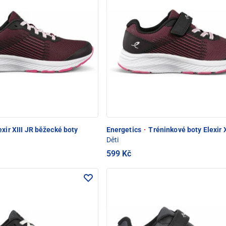
exir XIII JR běžecké boty
Energetics
·
Tréninkové boty Elexir X
Děti
599 Kč