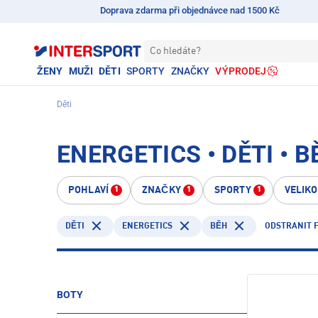
Doprava zdarma při objednávce nad 1500 Kč
Co hledáte?
ŽENY
MUŽI
DĚTI
SPORTY
ZNAČKY
VÝPRODEJ
Děti
ENERGETICS • DĚTI • B
POHLAVÍ
ZNAČKY
SPORTY
VELIK
1
1
1
ENERGETICS
ODSTRANIT F
DĚTI
BĚH
BOTY