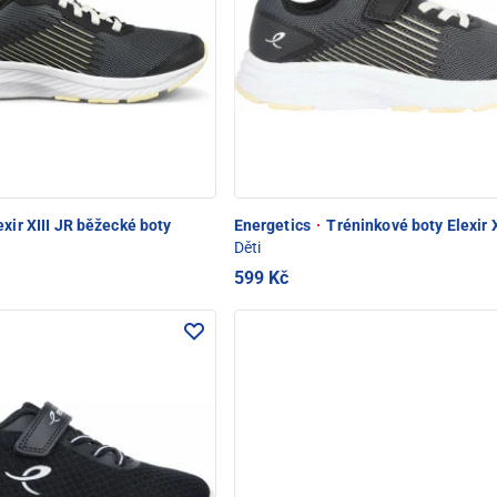
exir XIII JR běžecké boty
Energetics
·
Tréninkové boty Elexir X
Děti
599 Kč