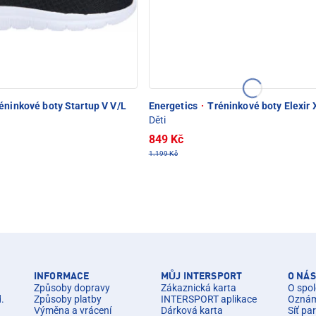
éninkové boty Startup V V/L
Energetics
·
Tréninkové boty Elexir X
Děti
849 Kč
1.199 Kč
INFORMACE
MŮJ INTERSPORT
O NÁS
Způsoby dopravy
Zákaznická karta
O spol
d.
Způsoby platby
INTERSPORT aplikace
Oznáme
Výměna a vrácení
Dárková karta
Síť pa