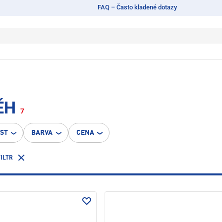
FAQ – Často kladené dotazy
ĚH
7
OST
BARVA
CENA
ILTR