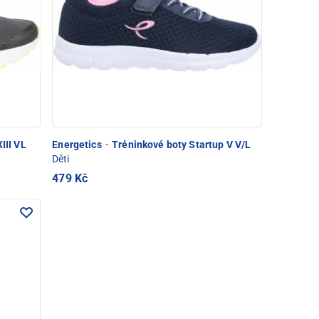
III VL
Energetics
·
Tréninkové boty Startup V V/L
Děti
479 Kč