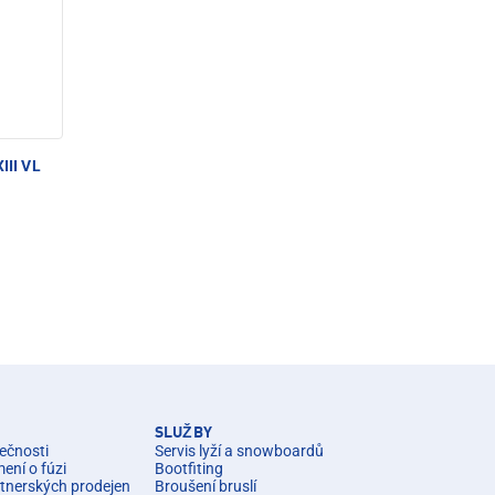
III VL
SLUŽBY
ečnosti
Servis lyží a snowboardů
ní o fúzi
Bootfiting
rtnerských prodejen
Broušení bruslí