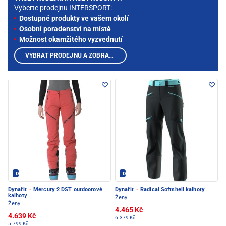
Vyberte prodejnu INTERSPORT:
Dostupné produkty ve vašem okolí
Osobní poradenství na místě
Možnost okamžitého vyzvednutí
VYBRAT PRODEJNU A ZOBRAZIT PRODUKTY
Dynafit - PEC POD SNĚŽKOU
Dynafit - PEC POD SNĚŽKOU
Dynafit
·
Mercury 2 DST outdoorové
Dynafit
·
Radical Softshell kalhoty
kalhoty
Ženy
Ženy
4.465 Kč
4.639 Kč
6.379 Kč
5.799 Kč