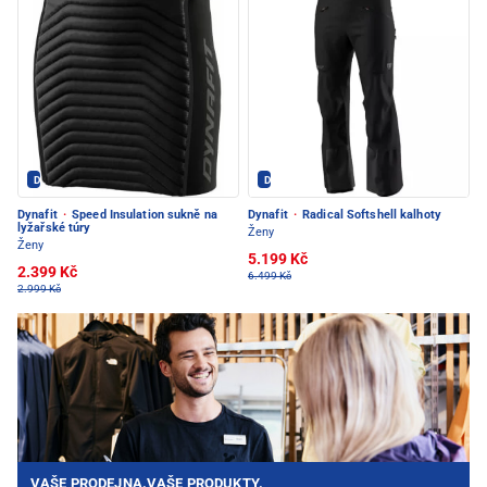
Dynafit - PEC POD SNĚŽKOU
Dynafit - PEC POD SNĚŽKOU
Dynafit
·
Speed Insulation sukně na
Dynafit
·
Radical Softshell kalhoty
lyžařské túry
Ženy
Ženy
5.199 Kč
2.399 Kč
6.499 Kč
2.999 Kč
VAŠE PRODEJNA.VAŠE PRODUKTY.