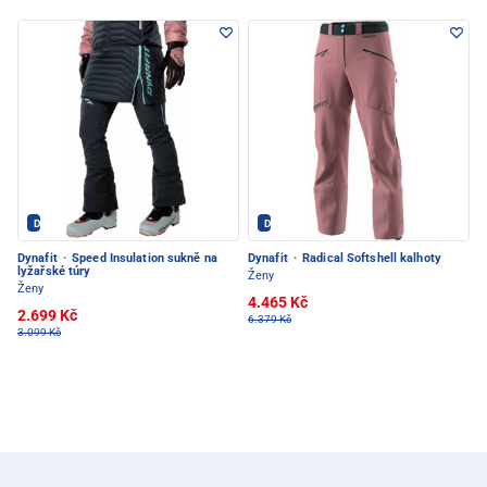
Dynafit - PEC POD SNĚŽKOU
Dynafit - PEC POD SNĚŽKOU
Dynafit
·
Speed Insulation sukně na
Dynafit
·
Radical Softshell kalhoty
lyžařské túry
Ženy
Ženy
4.465 Kč
2.699 Kč
6.379 Kč
3.099 Kč