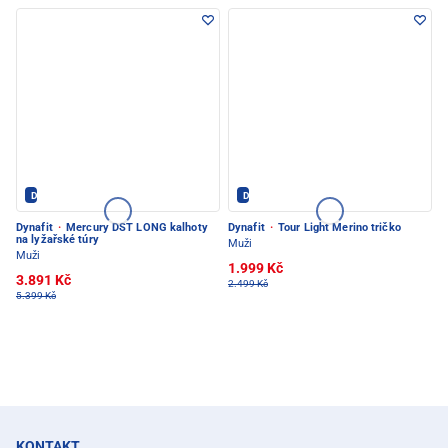
Dynafit - PEC POD SNĚŽKOU
Dynafit - PEC POD SNĚŽKOU
Dynafit
·
Mercury DST LONG kalhoty
Dynafit
·
Tour Light Merino tričko
na lyžařské túry
Muži
Muži
1.999 Kč
3.891 Kč
2.499 Kč
5.399 Kč
KONTAKT