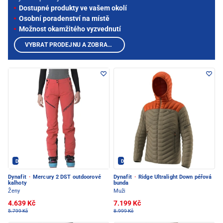
Dostupné produkty ve vašem okolí
Osobní poradenství na místě
Možnost okamžitého vyzvednutí
VYBRAT PRODEJNU A ZOBRAZIT PRODUKTY
Dynafit - PEC POD SNĚŽKOU
Dynafit - PEC POD SNĚŽKOU
Dynafit
·
Mercury 2 DST outdoorové
Dynafit
·
Ridge Ultralight Down péřová
kalhoty
bunda
Ženy
Muži
4.639 Kč
7.199 Kč
5.799 Kč
8.999 Kč