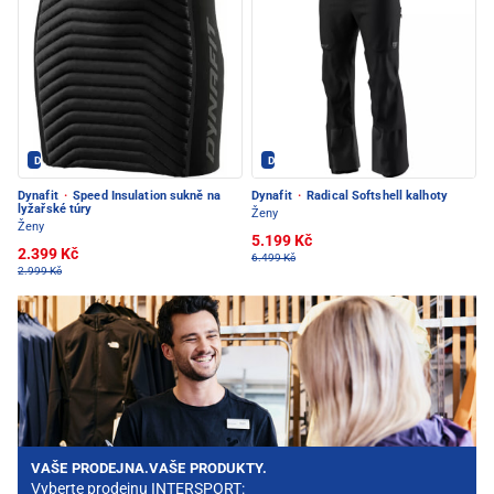
Dynafit - PEC POD SNĚŽKOU
Dynafit - PEC POD SNĚŽKOU
Dynafit
·
Speed Insulation sukně na
Dynafit
·
Radical Softshell kalhoty
lyžařské túry
Ženy
Ženy
5.199 Kč
2.399 Kč
6.499 Kč
2.999 Kč
VAŠE PRODEJNA.VAŠE PRODUKTY.
Vyberte prodejnu INTERSPORT: