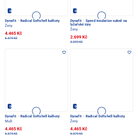
Dynafit - PEC POD SNĚŽKOU
Dynafit - PEC POD SNĚŽKOU
Dynafit
·
Radical Softshell kalhoty
Dynafit
·
Speed Insulation sukně na
lyžařské túry
Ženy
Ženy
4.465 Kč
2.699 Kč
6.379 Kč
3.099 Kč
Dynafit - PEC POD SNĚŽKOU
Dynafit - PEC POD SNĚŽKOU
Dynafit
·
Radical Softshell kalhoty
Dynafit
·
Radical Softshell kalhoty
Muži
Ženy
4.465 Kč
4.465 Kč
6.379 Kč
6.379 Kč