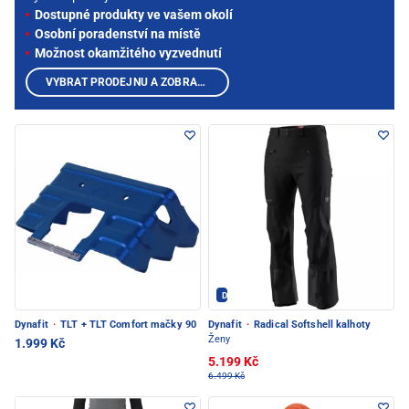
Dostupné produkty ve vašem okolí
Osobní poradenství na místě
Možnost okamžitého vyzvednutí
VYBRAT PRODEJNU A ZOBRAZIT PRODUKTY
Dynafit - PEC POD SNĚŽKOU
Dynafit
·
TLT + TLT Comfort mačky 90
Dynafit
·
Radical Softshell kalhoty
Ženy
1.999 Kč
5.199 Kč
6.499 Kč