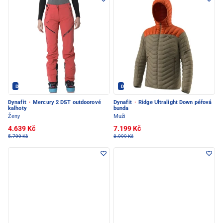
Dynafit - PEC POD SNĚŽKOU
Dynafit - PEC POD SNĚŽKOU
Dynafit
·
Mercury 2 DST outdoorové
Dynafit
·
Ridge Ultralight Down péřová
kalhoty
bunda
Ženy
Muži
4.639 Kč
7.199 Kč
5.799 Kč
8.999 Kč