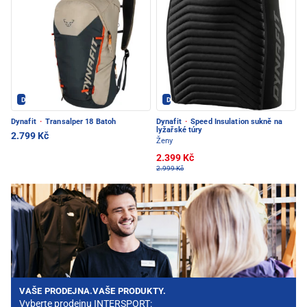
Dynafit - PEC POD SNĚŽKOU
Dynafit - PEC POD SNĚŽKOU
Dynafit
·
Transalper 18 Batoh
Dynafit
·
Speed Insulation sukně na
lyžařské túry
2.799 Kč
Ženy
2.399 Kč
2.999 Kč
VAŠE PRODEJNA.VAŠE PRODUKTY.
Vyberte prodejnu INTERSPORT: