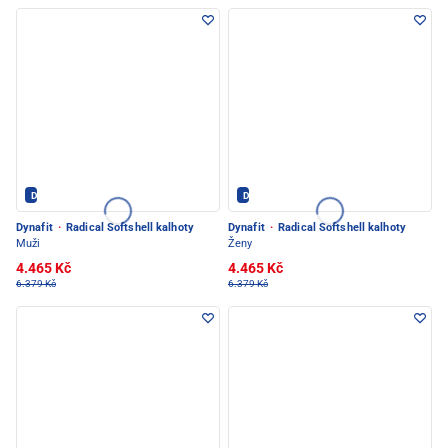
Dynafit - PEC POD SNĚŽKOU
Dynafit - PEC POD SNĚŽKOU
Dynafit
·
Radical Softshell kalhoty
Dynafit
·
Radical Softshell kalhoty
Muži
Ženy
4.465 Kč
4.465 Kč
6.379 Kč
6.379 Kč