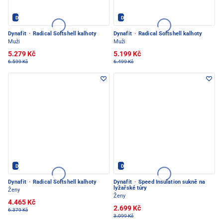
Dynafit - PEC POD SNĚŽKOU
Dynafit - PEC POD SNĚŽKOU
Dynafit
·
Radical Softshell kalhoty
Dynafit
·
Radical Softshell kalhoty
Muži
Muži
5.279 Kč
5.199 Kč
6.599 Kč
6.499 Kč
Dynafit - PEC POD SNĚŽKOU
Dynafit - PEC POD SNĚŽKOU
Dynafit
·
Radical Softshell kalhoty
Dynafit
·
Speed Insulation sukně na
lyžařské túry
Ženy
Ženy
4.465 Kč
2.699 Kč
6.379 Kč
3.099 Kč