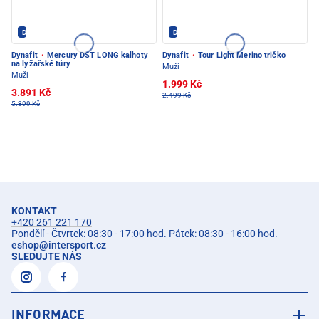
Dynafit - PEC POD SNĚŽKOU
Dynafit - PEC POD SNĚŽKOU
Dynafit
·
Mercury DST LONG kalhoty
Dynafit
·
Tour Light Merino tričko
na lyžařské túry
Muži
Muži
1.999 Kč
3.891 Kč
2.499 Kč
5.399 Kč
KONTAKT
+420 261 221 170
Pondělí - Čtvrtek: 08:30 - 17:00 hod. Pátek: 08:30 - 16:00 hod.
eshop
@
intersport.cz
SLEDUJTE NÁS
INFORMACE