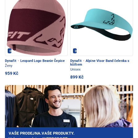
Dynafit - PEC POD SNĚŽKOU
Dynafit - PEC POD SNĚŽKOU
Dynafit
·
Leopard Logo Beanie Čepice
Dynafit
·
Alpine Visor Band čelenka s
kšiltem
Ženy
Unisex
959 Kč
899 Kč
VAŠE PRODEJNA.VAŠE PRODUKTY.