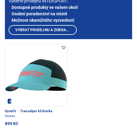
Vyberte prodejnu INTERSPORT:
Dostupné produkty ve vašem okolí
Osobní poradenství na místě
Možnost okamžitého vyzvednutí
VYBRAT PRODEJNU A ZOBRAZIT PRODUKTY
Dynafit - PEC POD SNĚŽKOU
Dynafit
·
Transalper kšiltovka
Unisex
899 Kč