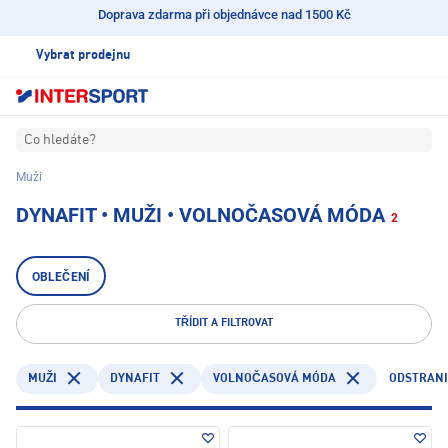
Doprava zdarma při objednávce nad 1500 Kč
Vybrat prodejnu
Co hledáte?
Muži
DYNAFIT • MUŽI • VOLNOČASOVÁ MÓDA
2
OBLEČENÍ
TŘÍDIT A FILTROVAT
DYNAFIT
ODSTRANI
MUŽI
VOLNOČASOVÁ MÓDA