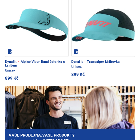
Dynafit - PEC POD SNĚŽKOU
Dynafit - PEC POD SNĚŽKOU
Dynafit
·
Alpine Visor Band čelenka s
Dynafit
·
Transalper kšiltovka
kšiltem
Unisex
Unisex
899 Kč
899 Kč
VAŠE PRODEJNA.VAŠE PRODUKTY.