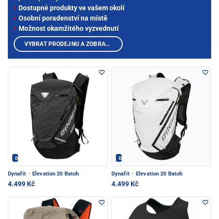
Dostupné produkty ve vašem okolí
Osobní poradenství na místě
Možnost okamžitého vyzvednutí
VYBRAT PRODEJNU A ZOBRAZIT PRODUKTY
Dynafit - PEC POD SNĚŽKOU
Dynafit - PEC POD SNĚŽKOU
Dynafit
·
Elevation 20 Batoh
Dynafit
·
Elevation 20 Batoh
4.499 Kč
4.499 Kč