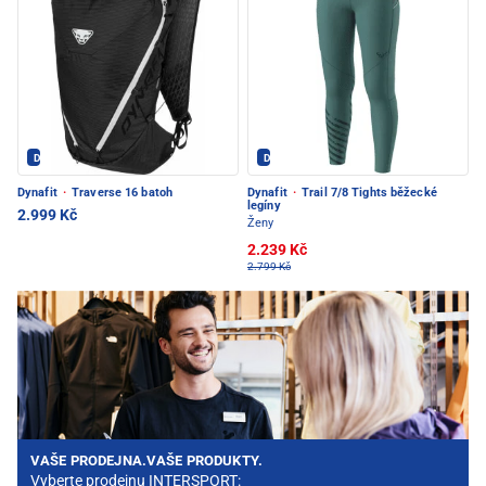
Dynafit - PEC POD SNĚŽKOU
Dynafit - PEC POD SNĚŽKOU
Dynafit
·
Traverse 16 batoh
Dynafit
·
Trail 7/8 Tights běžecké
legíny
2.999 Kč
Ženy
2.239 Kč
2.799 Kč
VAŠE PRODEJNA.VAŠE PRODUKTY.
Vyberte prodejnu INTERSPORT: