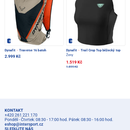
Dynafit - PEC POD SNĚŽKOU
Dynafit - PEC POD SNĚŽKOU
Dynafit
·
Traverse 16 batoh
Dynafit
·
Trail Crop Top běžecký top
Ženy
2.999 Kč
1.519 Kč
1.899 Kč
KONTAKT
+420 261 221 170
Pondělí - Čtvrtek: 08:30 - 17:00 hod. Pátek: 08:30 - 16:00 hod.
eshop
@
intersport.cz
SLEDUJTE NÁS