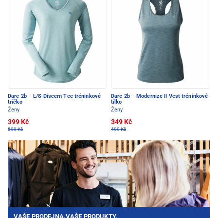
Dare 2b
·
L/S Discern Tee tréninkové
Dare 2b
·
Modernize II Vest tréninkové
tričko
tílko
Ženy
Ženy
399 Kč
349 Kč
599 Kč
499 Kč
VAŠE PRODEJNA.VAŠE PRODUKTY.