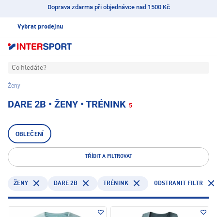
Doprava zdarma při objednávce nad 1500 Kč
Vybrat prodejnu
Co hledáte?
Ženy
DARE 2B • ŽENY • TRÉNINK
5
OBLEČENÍ
TŘÍDIT A FILTROVAT
DARE 2B
TRÉNINK
ODSTRANIT FILTR
ŽENY