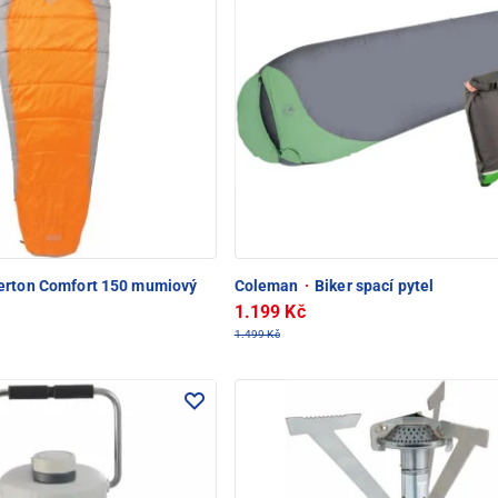
erton Comfort 150 mumiový
Coleman
·
Biker spací pytel
1.199 Kč
1.499 Kč