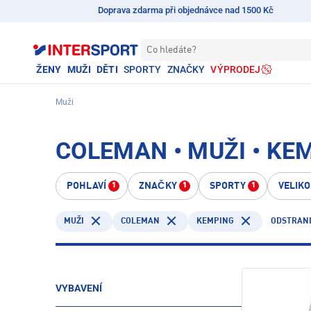
Doprava zdarma při objednávce nad 1500 Kč
Co hledáte?
ŽENY
MUŽI
DĚTI
SPORTY
ZNAČKY
VÝPRODEJ
Muži
COLEMAN • MUŽI • KE
POHLAVÍ
ZNAČKY
SPORTY
VELIK
1
1
1
COLEMAN
KEMPING
ODSTRANI
MUŽI
VYBAVENÍ