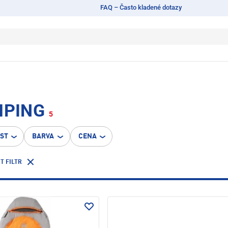
FAQ – Často kladené dotazy
MPING
5
OST
BARVA
CENA
T FILTR