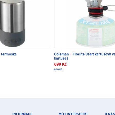
 termoska
Coleman
·
Firelite Start kartušový v
kartuše)
699 Kč
899 Kč
INFORMACE
MŮJ INTERSPORT
O NÁS