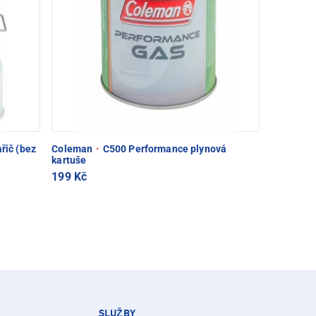
ařič (bez
Coleman
·
C500 Performance plynová
kartuše
199 Kč
SLUŽBY