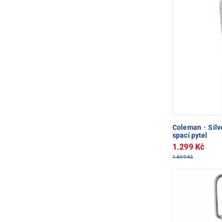
Coleman
·
Silv
spací pytel
1.299 Kč
1.699 Kč