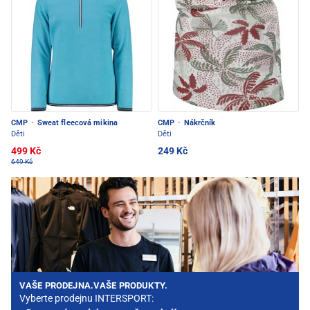
CMP
·
Sweat fleecová mikina
CMP
·
Nákrčník
Děti
Děti
499 Kč
249 Kč
649 Kč
VAŠE PRODEJNA.VAŠE PRODUKTY.
Vyberte prodejnu INTERSPORT: