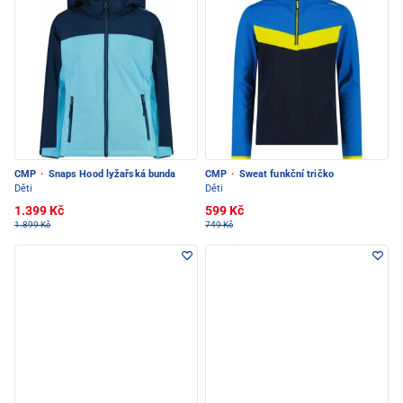
CMP
·
Snaps Hood lyžařská bunda
CMP
·
Sweat funkční tričko
Děti
Děti
1.399 Kč
599 Kč
1.899 Kč
749 Kč