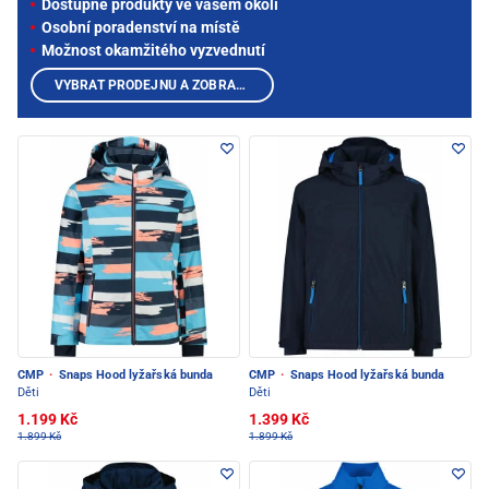
Dostupné produkty ve vašem okolí
Osobní poradenství na místě
Možnost okamžitého vyzvednutí
VYBRAT PRODEJNU A ZOBRAZIT PRODUKTY
CMP
·
Snaps Hood lyžařská bunda
CMP
·
Snaps Hood lyžařská bunda
Děti
Děti
1.199 Kč
1.399 Kč
1.899 Kč
1.899 Kč