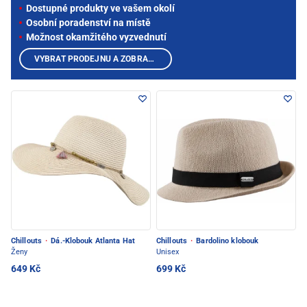
Dostupné produkty ve vašem okolí
Osobní poradenství na místě
Možnost okamžitého vyzvednutí
VYBRAT PRODEJNU A ZOBRAZIT PRODUKTY
Chillouts
·
Dá.-Klobouk Atlanta Hat
Chillouts
·
Bardolino klobouk
Ženy
Unisex
649 Kč
699 Kč