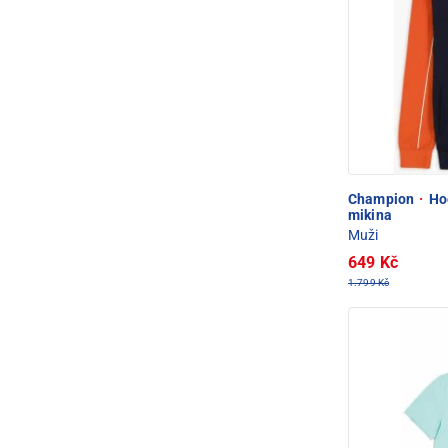
Champion
·
Hoo
mikina
Muži
649 Kč
1.799 Kč