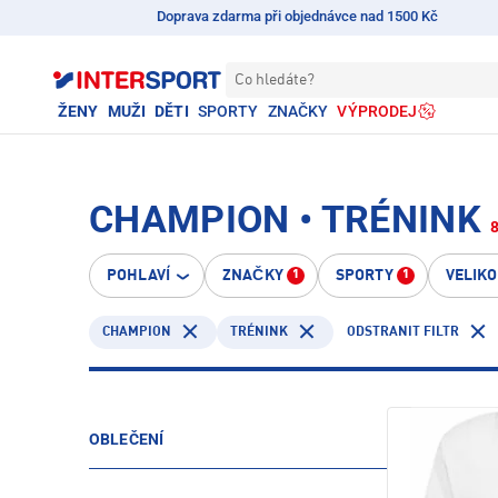
Doprava zdarma při objednávce nad 1500 Kč
Co hledáte?
ŽENY
MUŽI
DĚTI
SPORTY
ZNAČKY
VÝPRODEJ
CHAMPION • TRÉNINK
POHLAVÍ
ZNAČKY
SPORTY
VELIK
1
1
CHAMPION
TRÉNINK
ODSTRANIT FILTR
OBLEČENÍ