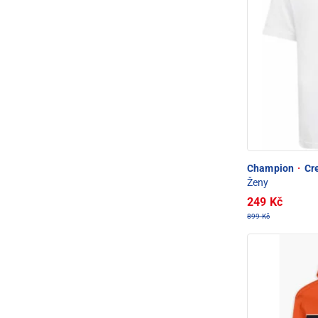
Champion
·
Cre
Ženy
249 Kč
899 Kč