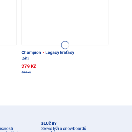
Champion
·
Legacy kraťasy
Děti
279 Kč
599 Kč
SLUŽBY
ečnosti
Servis lyží a snowboardů