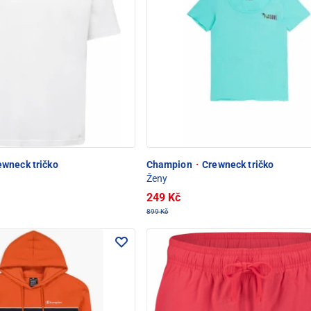
wneck tričko
Champion
·
Crewneck tričko
Ženy
249 Kč
899 Kč