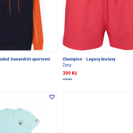
ded Sweatshirt sportovní
Champion
·
Legacy kraťasy
Ženy
399 Kč
799 Kč