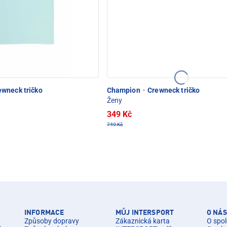
wneck tričko
Champion
·
Crewneck tričko
Ženy
349 Kč
749 Kč
INFORMACE
MŮJ INTERSPORT
O NÁS
Způsoby dopravy
Zákaznická karta
O spol