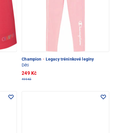
Champion
·
Legacy tréninkové legíny
Děti
249 Kč
499 Kč