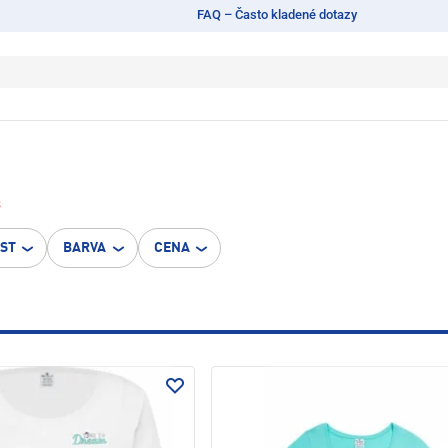
FAQ – Často kladené dotazy
8
OST
BARVA
CENA