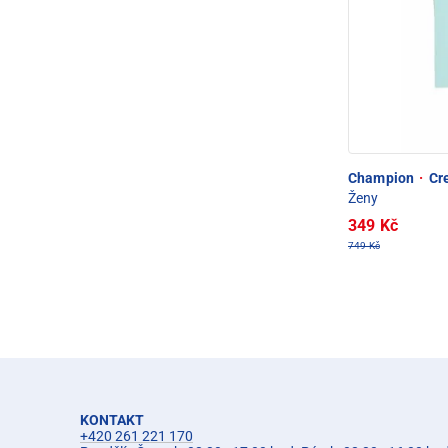
Champion
·
Cre
Ženy
349 Kč
749 Kč
KONTAKT
+420 261 221 170