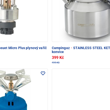
euet Micro Plus plynový vařič
Campingaz
·
STAINLESS STEEL KE
konvice
399 Kč
499 Kč