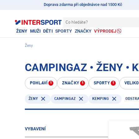
Doprava zdarma při objednávce nad 1500 Kč
Co hledáte?
ŽENY
MUŽI
DĚTI
SPORTY
ZNAČKY
VÝPRODEJ
Ženy
CAMPINGAZ • ŽENY • 
POHLAVÍ
ZNAČKY
SPORTY
VELIK
1
1
1
CAMPINGAZ
KEMPING
ODSTRA
ŽENY
VYBAVENÍ