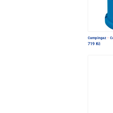
Campingaz
·
Ca
719 Kč