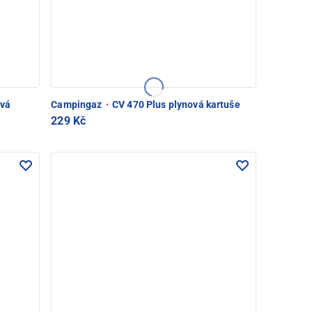
ová
Campingaz
·
CV 470 Plus plynová kartuše
229 Kč