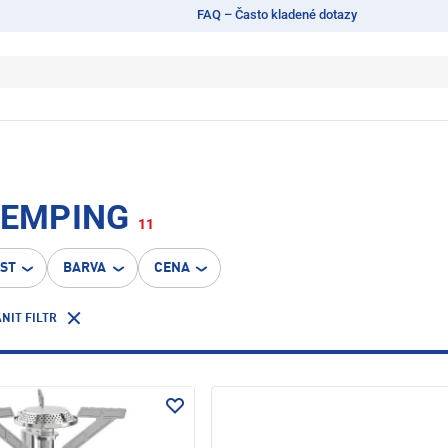
FAQ – Často kladené dotazy
KEMPING
11
OST
BARVA
CENA
NIT FILTR