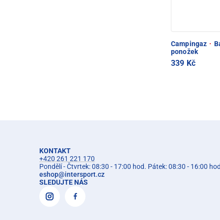
Campingaz
·
Ba
ponožek
339 Kč
KONTAKT
+420 261 221 170
Pondělí - Čtvrtek: 08:30 - 17:00 hod. Pátek: 08:30 - 16:00 ho
eshop
@
intersport.cz
SLEDUJTE NÁS