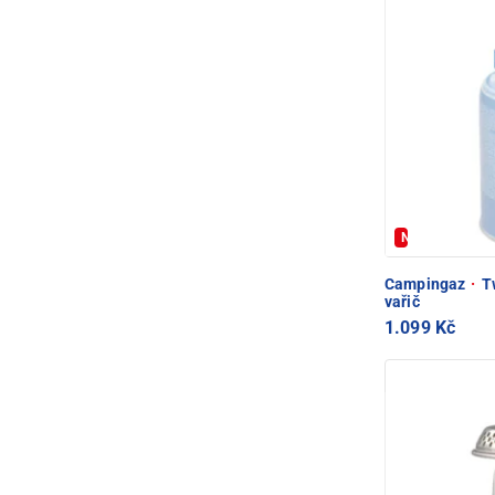
Novinka
Campingaz
·
Tw
vařič
1.099 Kč