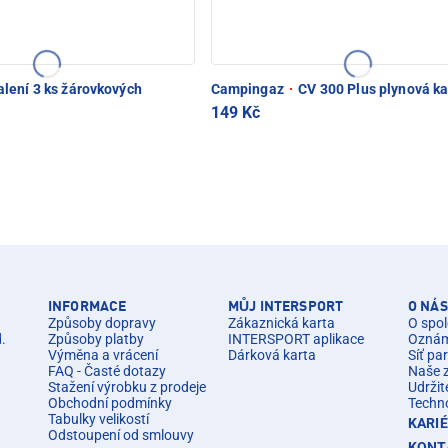
lení 3 ks žárovkových
Campingaz
·
CV 300 Plus plynová ka
149 Kč
INFORMACE
MŮJ INTERSPORT
O NÁS
Způsoby dopravy
Zákaznická karta
O spol
d.
Způsoby platby
INTERSPORT aplikace
Oznáme
Výměna a vrácení
Dárková karta
Síť pa
FAQ - Časté dotazy
Naše 
Stažení výrobku z prodeje
Udržit
Obchodní podmínky
Techn
Tabulky velikostí
KARI
Odstoupení od smlouvy
KONT