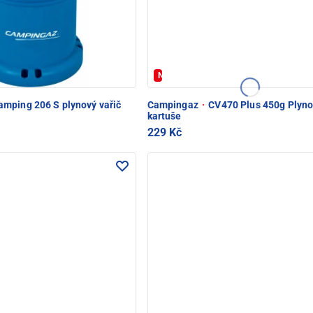
Novinka
mping 206 S plynový vařič
Campingaz
·
CV470 Plus 450g Plyn
kartuše
229 Kč