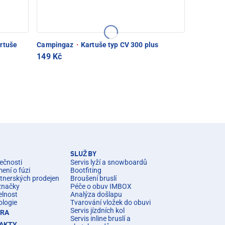
rtuše
Campingaz
·
Kartuše typ CV 300 plus
149 Kč
SLUŽBY
ečnosti
Servis lyží a snowboardů
ní o fúzi
Bootfiting
rtnerských prodejen
Broušení bruslí
značky
Péče o obuv IMBOX
elnost
Analýza došlapu
ologie
Tvarování vložek do obuvi
Servis jízdních kol
ÉRA
Servis inline bruslí a
AKTY