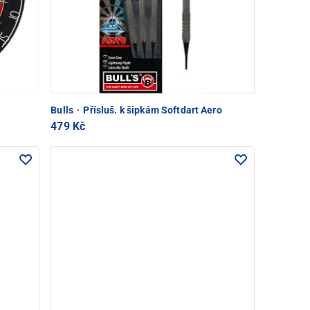
Bulls
·
Přísluš. k šipkám Softdart Aero
479 Kč