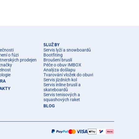
SLUŽBY
ečnosti
Servis lyží a snowboardů
ní o fúzi
Bootfiting
rtnerských prodejen
Broušení bruslí
značky
Péče o obuv IMBOX
elnost
Analýza došlapu
ologie
Tvarování vložek do obuvi
Servis jízdních kol
ÉRA
Servis inline bruslí a
AKTY
skateboardů
Servis tenisových a
squashových raket
BLOG