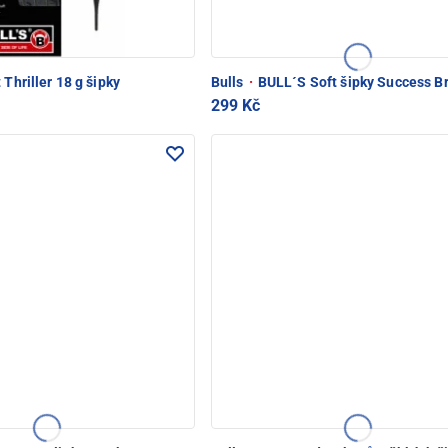
 Thriller 18 g šipky
Bulls
·
BULL´S Soft šipky Success B
299 Kč