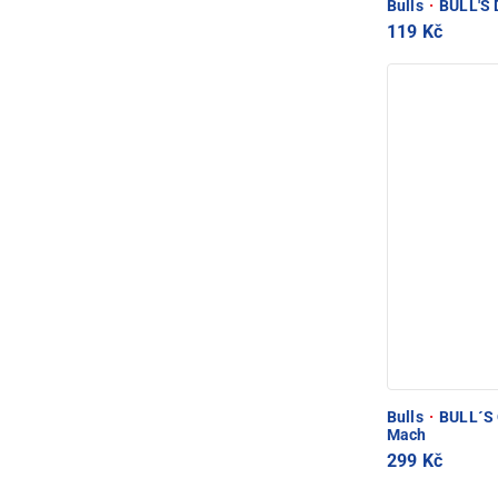
Bulls
·
BULL'S D
119 Kč
Bulls
·
BULL´S O
Mach
299 Kč