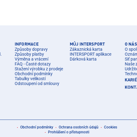
INFORMACE
MŮJ INTERSPORT
O NÁS
Způsoby dopravy
Zákaznická karta
O spol
d.
Způsoby platby
INTERSPORT aplikace
Oznáme
Výměna a vrácení
Dárková karta
Síť pa
FAQ - Časté dotazy
Naše 
Stažení výrobku z prodeje
Udržit
Obchodní podmínky
Techn
Tabulky velikostí
KARI
Odstoupení od smlouvy
KONT
Obchodní podmínky
Ochrana osobních údajů
Cookies
Prohlášení o přístupnosti