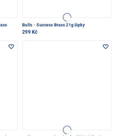
rass
Bulls
·
Success Brass 21g šipky
299 Kč