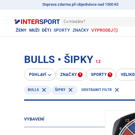
Doprava zdarma při objednávce nad 1500 Kč
Co hledáte?
ŽENY
MUŽI
DĚTI
SPORTY
ZNAČKY
VÝPRODEJ
BULLS • ŠIPKY
12
POHLAVÍ
ZNAČKY
SPORTY
VELIK
1
1
BULLS
ODSTRANIT FILTR
ŠIPKY
VYBAVENÍ