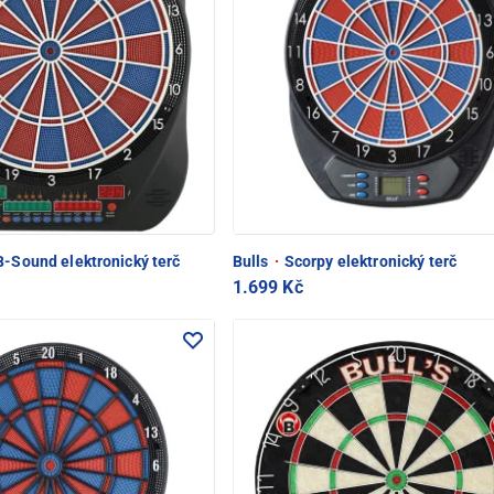
-Sound elektronický terč
Bulls
·
Scorpy elektronický terč
1.699 Kč