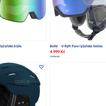
lyžařské brýle
Bollé
·
V-Ryft Pure lyžařská helma
4.999 Kč
7.999 Kč