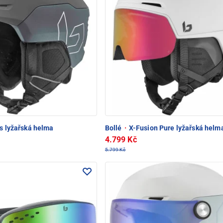
s lyžařská helma
Bollé
·
X-Fusion Pure lyžařská helm
4.799 Kč
5.799 Kč