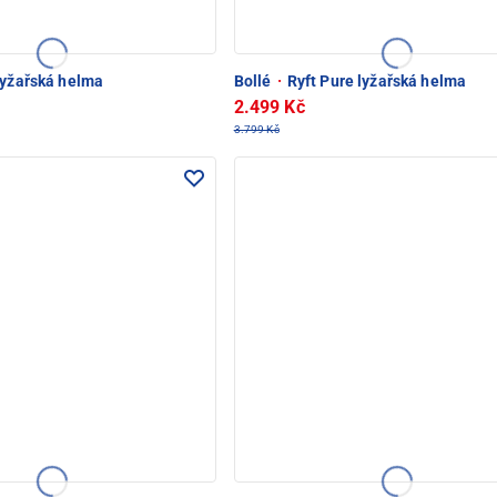
lyžařská helma
Bollé
·
Ryft Pure lyžařská helma
2.499 Kč
3.799 Kč