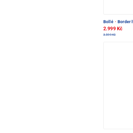
Bollé
·
Border 
2.999 Kč
3.599 Kč