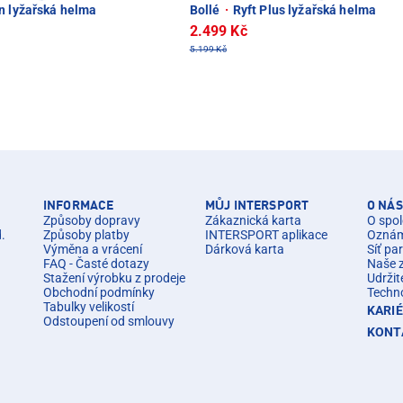
n lyžařská helma
Bollé
·
Ryft Plus lyžařská helma
2.499 Kč
5.199 Kč
INFORMACE
MŮJ INTERSPORT
O NÁS
Způsoby dopravy
Zákaznická karta
O spol
d.
Způsoby platby
INTERSPORT aplikace
Oznáme
Výměna a vrácení
Dárková karta
Síť pa
FAQ - Časté dotazy
Naše 
Stažení výrobku z prodeje
Udržit
Obchodní podmínky
Techn
Tabulky velikostí
KARI
Odstoupení od smlouvy
KONT