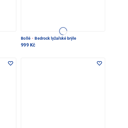
Bollé
·
Bedrock lyžařské brýle
999 Kč