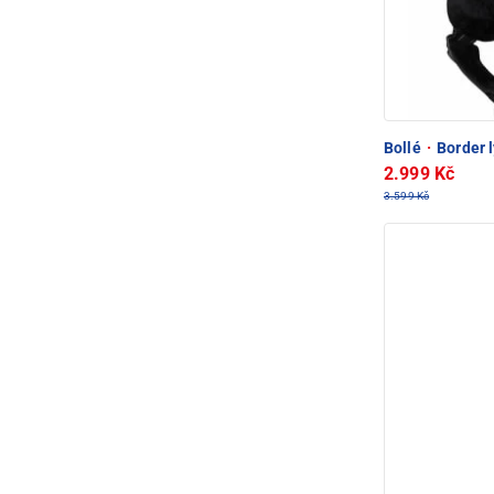
Bollé
·
Border 
2.999 Kč
3.599 Kč