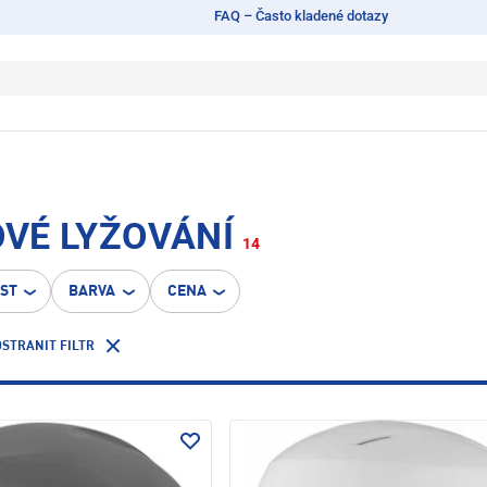
FAQ – Často kladené dotazy
OVÉ LYŽOVÁNÍ
14
OST
BARVA
CENA
STRANIT FILTR