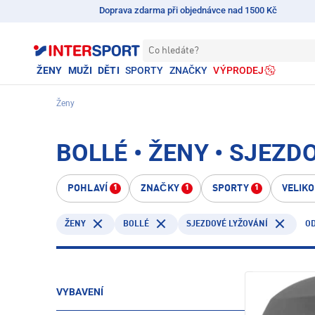
Doprava zdarma při objednávce nad 1500 Kč
Co hledáte?
ŽENY
MUŽI
DĚTI
SPORTY
ZNAČKY
VÝPRODEJ
Ženy
BOLLÉ • ŽENY • SJEZD
POHLAVÍ
ZNAČKY
SPORTY
VELIK
1
1
1
BOLLÉ
OD
ŽENY
SJEZDOVÉ LYŽOVÁNÍ
VYBAVENÍ