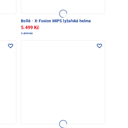
Bollé
·
X-Fusion MIPS lyžařská helma
5.499 Kč
7.899 Kč