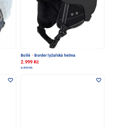
Bollé
·
Border lyžařská helma
2.999 Kč
3.599 Kč