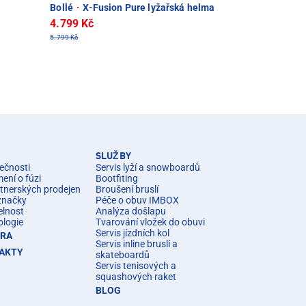
Bollé
·
X-Fusion Pure lyžařská helma
4.799 Kč
5.799 Kč
SLUŽBY
ečnosti
Servis lyží a snowboardů
ní o fúzi
Bootfiting
rtnerských prodejen
Broušení bruslí
značky
Péče o obuv IMBOX
elnost
Analýza došlapu
ologie
Tvarování vložek do obuvi
Servis jízdních kol
ÉRA
Servis inline bruslí a
AKTY
skateboardů
Servis tenisových a
squashových raket
BLOG