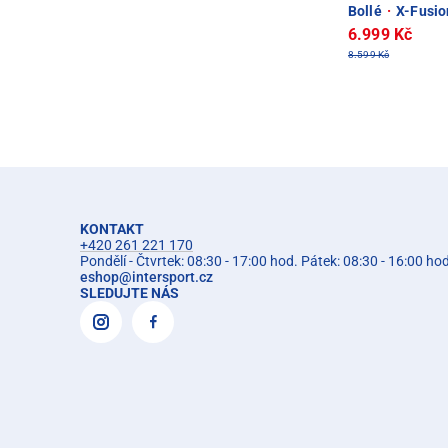
Bollé
·
X-Fusio
6.999 Kč
8.599 Kč
KONTAKT
+420 261 221 170
Pondělí - Čtvrtek: 08:30 - 17:00 hod. Pátek: 08:30 - 16:00 ho
eshop
@
intersport.cz
SLEDUJTE NÁS